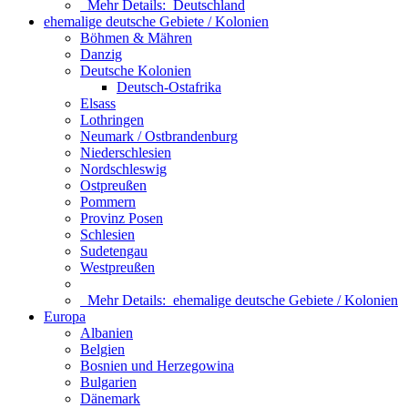
Mehr Details:
Deutschland
ehemalige deutsche Gebiete / Kolonien
Böhmen & Mähren
Danzig
Deutsche Kolonien
Deutsch-Ostafrika
Elsass
Lothringen
Neumark / Ostbrandenburg
Niederschlesien
Nordschleswig
Ostpreußen
Pommern
Provinz Posen
Schlesien
Sudetengau
Westpreußen
Mehr Details:
ehemalige deutsche Gebiete / Kolonien
Europa
Albanien
Belgien
Bosnien und Herzegowina
Bulgarien
Dänemark