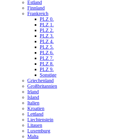
Estland
Finnland
Frankreich
PLZ 0.
PLZ 1.
PLZ 2.
PLZ 3.
PLZ 4.
PLZ 5.
PLZ 6.
PLZ 7.
PLZ 8.
PLZ 9.
Sonstige
Griechenland
Großbritannien
Irland
Island
Italien
Kroatien
Lettland
Liechtenstein
Litauen
Luxemburg
Malta