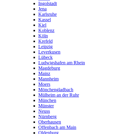
Ingolstadt
Jena
Karlsruhe
Kassel
Kiel
Koblenz
Köln
Krefeld
Leipzig
Leverkusen
Lübeck
Ludwigshafen am Rhein
Magdeburg
Mainz
Mannheim
Moers
Mönchengladbach
Mülheim an der Ruhr
München
Münster
Neuss
Nürnberg
Oberhausen
Offenbach am Main
Oldenburg