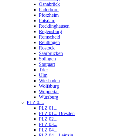
Osnabrück
Paderborn
Pforzheim
Potsdam
Recklinghausen
Regensburg
Remscheid
Reutlingen
Rostock
Saarbrücken
Solingen
Stuttgart
Trier
Ulm
Wiesbaden
Wolfsburg
Wuppertal
Würzburg
PLZ 0....
PLZ 01...
PLZ 01... Dresden
PLZ 02...
PLZ 03...
PLZ 04...
PLZ 04... Leipzig