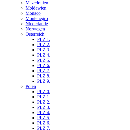
Mazedonien
Moldawien
Monaco
Montenegro
Niederlande
Norwegen
Österreich
PLZ 1.
PLZ 2.
PLZ 3.
PLZ 4.
PLZ 5.
PLZ 6.
PLZ 7.
PLZ 8.
PLZ 9.
Polen
PLZ 0.
PLZ 1.
PLZ 2.
PLZ 3.
PLZ 4.
PLZ 5.
PLZ 6.
PLZ 7.