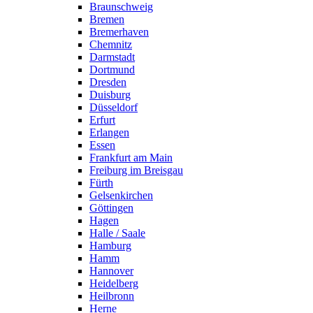
Braunschweig
Bremen
Bremerhaven
Chemnitz
Darmstadt
Dortmund
Dresden
Duisburg
Düsseldorf
Erfurt
Erlangen
Essen
Frankfurt am Main
Freiburg im Breisgau
Fürth
Gelsenkirchen
Göttingen
Hagen
Halle / Saale
Hamburg
Hamm
Hannover
Heidelberg
Heilbronn
Herne