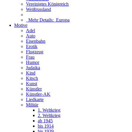
Vereinigtes Königreich
Weißrussland
Mehr Details:
Europa
Motive
Adel
Auto
Eisenbahn
Erotik
Flugzeug
Frau
Humor
Judaika
Kind
Kitsch
Kunst
Künstler
Künstler-AK
Liedkarte
Militär
1. Weltkrieg
2. Weltkrieg
ab 1945
bis 1914
bis 1939