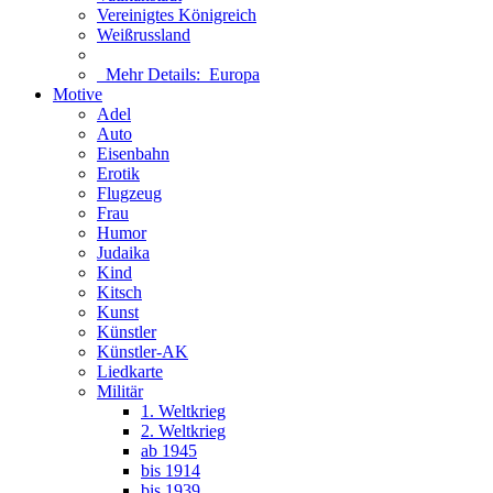
Vereinigtes Königreich
Weißrussland
Mehr Details:
Europa
Motive
Adel
Auto
Eisenbahn
Erotik
Flugzeug
Frau
Humor
Judaika
Kind
Kitsch
Kunst
Künstler
Künstler-AK
Liedkarte
Militär
1. Weltkrieg
2. Weltkrieg
ab 1945
bis 1914
bis 1939