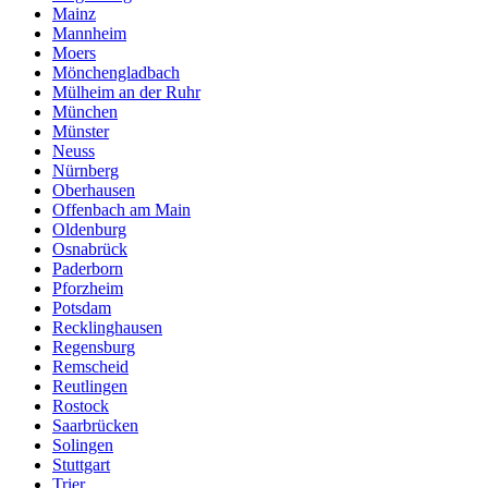
Mainz
Mannheim
Moers
Mönchengladbach
Mülheim an der Ruhr
München
Münster
Neuss
Nürnberg
Oberhausen
Offenbach am Main
Oldenburg
Osnabrück
Paderborn
Pforzheim
Potsdam
Recklinghausen
Regensburg
Remscheid
Reutlingen
Rostock
Saarbrücken
Solingen
Stuttgart
Trier