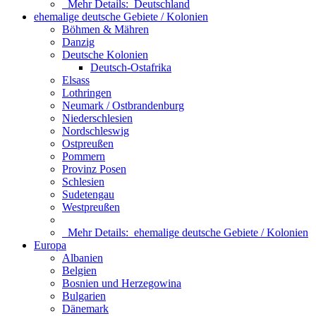
Mehr Details:
Deutschland
ehemalige deutsche Gebiete / Kolonien
Böhmen & Mähren
Danzig
Deutsche Kolonien
Deutsch-Ostafrika
Elsass
Lothringen
Neumark / Ostbrandenburg
Niederschlesien
Nordschleswig
Ostpreußen
Pommern
Provinz Posen
Schlesien
Sudetengau
Westpreußen
Mehr Details:
ehemalige deutsche Gebiete / Kolonien
Europa
Albanien
Belgien
Bosnien und Herzegowina
Bulgarien
Dänemark