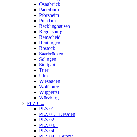
Osnabrück
Paderborn
Pforzheim
Potsdam
Recklinghausen
Regensburg
Remscheid
Reutlingen
Rostock
Saarbrücken
Solingen
Stuttgart
Trier
Ulm
Wiesbaden
Wolfsburg
Wuppertal
Würzburg
PLZ 0....
PLZ 01...
PLZ 01... Dresden
PLZ 02...
PLZ 03...
PLZ 04...
PLZ 04... Leipzig