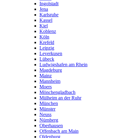
Ingolstadt
Jena
Karlsruhe
Kassel
Kiel
Koblenz
Köln
Krefeld
Leipzig
Leverkusen
Lübeck
Ludwigshafen am Rhein
Magdeburg
Mainz
Mannheim
Moers
Mönchengladbach
Mülheim an der Ruhr
München
Münster
Neuss
Nürnberg
Oberhausen
Offenbach am Main
Oldenburg