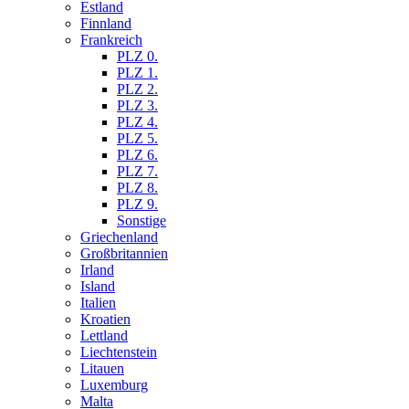
Estland
Finnland
Frankreich
PLZ 0.
PLZ 1.
PLZ 2.
PLZ 3.
PLZ 4.
PLZ 5.
PLZ 6.
PLZ 7.
PLZ 8.
PLZ 9.
Sonstige
Griechenland
Großbritannien
Irland
Island
Italien
Kroatien
Lettland
Liechtenstein
Litauen
Luxemburg
Malta