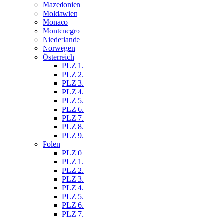
Mazedonien
Moldawien
Monaco
Montenegro
Niederlande
Norwegen
Österreich
PLZ 1.
PLZ 2.
PLZ 3.
PLZ 4.
PLZ 5.
PLZ 6.
PLZ 7.
PLZ 8.
PLZ 9.
Polen
PLZ 0.
PLZ 1.
PLZ 2.
PLZ 3.
PLZ 4.
PLZ 5.
PLZ 6.
PLZ 7.