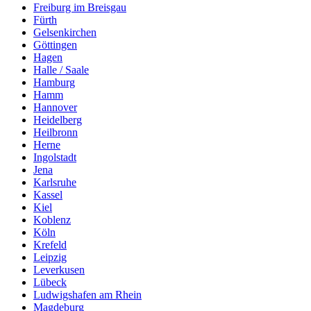
Freiburg im Breisgau
Fürth
Gelsenkirchen
Göttingen
Hagen
Halle / Saale
Hamburg
Hamm
Hannover
Heidelberg
Heilbronn
Herne
Ingolstadt
Jena
Karlsruhe
Kassel
Kiel
Koblenz
Köln
Krefeld
Leipzig
Leverkusen
Lübeck
Ludwigshafen am Rhein
Magdeburg