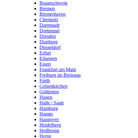
Braunschweig
Bremen
Bremerhaven
Chemnitz
Darmstadt
Dortmund
Dresden
Duisburg
Düsseldorf
Erfurt
Erlangen
Essen
Frankfurt am Main
Freiburg im Breisgau
Fürth
Gelsenkirchen
Göttingen
Hagen
Halle / Saale
Hamburg
Hamm
Hannover
Heidelberg
Heilbronn
Herne