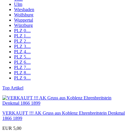
Ulm
Wiesbaden
Wolfsburg
Wuppertal
Würzburg
PLZ 0....
PLZ 1....
PLZ 2....
PLZ 3....
PLZ 4....
PLZ 5....
PLZ 6....
PLZ 7....
PLZ 8....
PLZ 9....
Top Artikel
VERKAUFT !!! AK Gruss aus Koblenz Ehrenbreitstein Denkmal
1866 1899
EUR 5,00