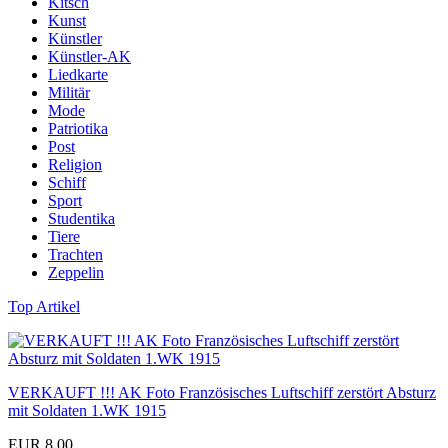
Kitsch
Kunst
Künstler
Künstler-AK
Liedkarte
Militär
Mode
Patriotika
Post
Religion
Schiff
Sport
Studentika
Tiere
Trachten
Zeppelin
Top Artikel
VERKAUFT !!! AK Foto Französisches Luftschiff zerstört Absturz
mit Soldaten 1.WK 1915
EUR 8,00