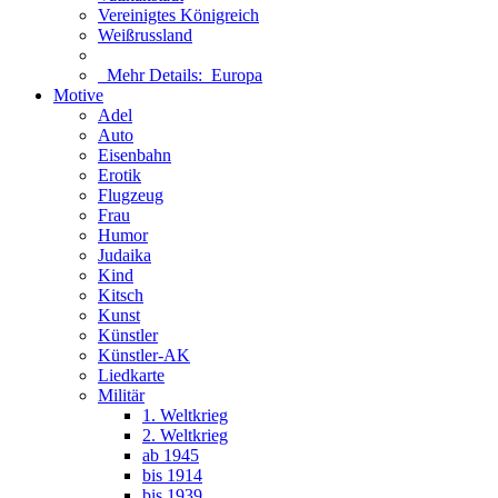
Vereinigtes Königreich
Weißrussland
Mehr Details:
Europa
Motive
Adel
Auto
Eisenbahn
Erotik
Flugzeug
Frau
Humor
Judaika
Kind
Kitsch
Kunst
Künstler
Künstler-AK
Liedkarte
Militär
1. Weltkrieg
2. Weltkrieg
ab 1945
bis 1914
bis 1939