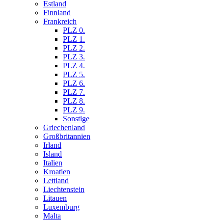
Estland
Finnland
Frankreich
PLZ 0.
PLZ 1.
PLZ 2.
PLZ 3.
PLZ 4.
PLZ 5.
PLZ 6.
PLZ 7.
PLZ 8.
PLZ 9.
Sonstige
Griechenland
Großbritannien
Irland
Island
Italien
Kroatien
Lettland
Liechtenstein
Litauen
Luxemburg
Malta