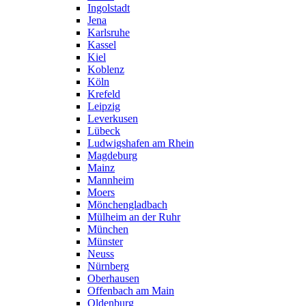
Ingolstadt
Jena
Karlsruhe
Kassel
Kiel
Koblenz
Köln
Krefeld
Leipzig
Leverkusen
Lübeck
Ludwigshafen am Rhein
Magdeburg
Mainz
Mannheim
Moers
Mönchengladbach
Mülheim an der Ruhr
München
Münster
Neuss
Nürnberg
Oberhausen
Offenbach am Main
Oldenburg