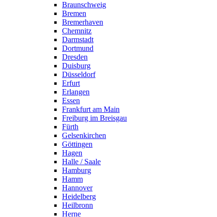
Braunschweig
Bremen
Bremerhaven
Chemnitz
Darmstadt
Dortmund
Dresden
Duisburg
Düsseldorf
Erfurt
Erlangen
Essen
Frankfurt am Main
Freiburg im Breisgau
Fürth
Gelsenkirchen
Göttingen
Hagen
Halle / Saale
Hamburg
Hamm
Hannover
Heidelberg
Heilbronn
Herne