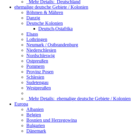
Mehr Details:
Deutschland
ehemalige deutsche Gebiete / Kolonien
Böhmen & Mähren
Danzig
Deutsche Kolonien
Deutsch-Ostafrika
Elsass
Lothringen
Neumark / Ostbrandenburg
Niederschlesien
Nordschleswig
Ostpreußen
Pommern
Provinz Posen
Schlesien
Sudetengau
Westpreußen
Mehr Details:
ehemalige deutsche Gebiete / Kolonien
Europa
Albanien
Belgien
Bosnien und Herzegowina
Bulgarien
Dänemark