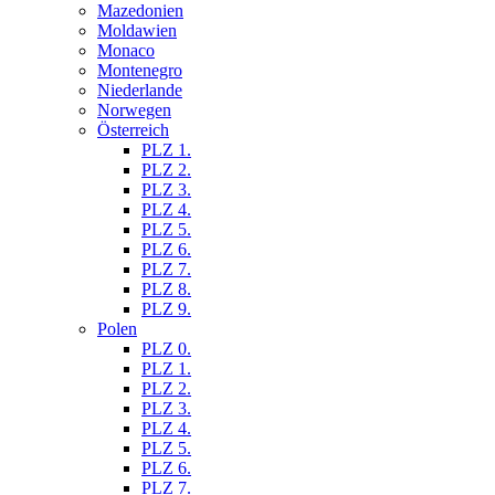
Mazedonien
Moldawien
Monaco
Montenegro
Niederlande
Norwegen
Österreich
PLZ 1.
PLZ 2.
PLZ 3.
PLZ 4.
PLZ 5.
PLZ 6.
PLZ 7.
PLZ 8.
PLZ 9.
Polen
PLZ 0.
PLZ 1.
PLZ 2.
PLZ 3.
PLZ 4.
PLZ 5.
PLZ 6.
PLZ 7.