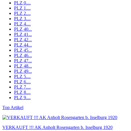
PLZ 0....
PLZ 1....
PLZ 2....
PLZ 3....
PLZ 4....
PLZ 40...
PLZ 41...
PLZ 42...
PLZ 44...
PLZ 45...
PLZ 46...
PLZ 47...
PLZ 48...
PLZ 49...
PLZ 5....
PLZ 6....
PLZ 7....
PLZ 8....
PLZ 9....
Top Artikel
VERKAUFT !!! AK Anholt Rosengarten b. Isselburg 1920