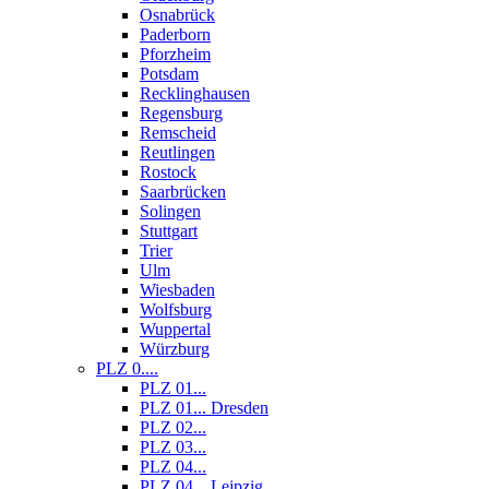
Osnabrück
Paderborn
Pforzheim
Potsdam
Recklinghausen
Regensburg
Remscheid
Reutlingen
Rostock
Saarbrücken
Solingen
Stuttgart
Trier
Ulm
Wiesbaden
Wolfsburg
Wuppertal
Würzburg
PLZ 0....
PLZ 01...
PLZ 01... Dresden
PLZ 02...
PLZ 03...
PLZ 04...
PLZ 04... Leipzig