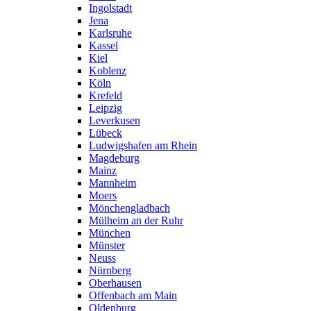
Ingolstadt
Jena
Karlsruhe
Kassel
Kiel
Koblenz
Köln
Krefeld
Leipzig
Leverkusen
Lübeck
Ludwigshafen am Rhein
Magdeburg
Mainz
Mannheim
Moers
Mönchengladbach
Mülheim an der Ruhr
München
Münster
Neuss
Nürnberg
Oberhausen
Offenbach am Main
Oldenburg