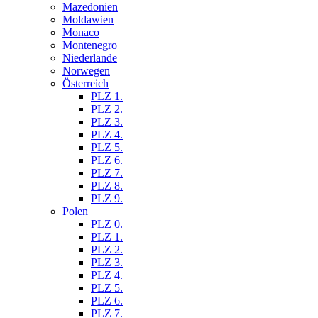
Mazedonien
Moldawien
Monaco
Montenegro
Niederlande
Norwegen
Österreich
PLZ 1.
PLZ 2.
PLZ 3.
PLZ 4.
PLZ 5.
PLZ 6.
PLZ 7.
PLZ 8.
PLZ 9.
Polen
PLZ 0.
PLZ 1.
PLZ 2.
PLZ 3.
PLZ 4.
PLZ 5.
PLZ 6.
PLZ 7.