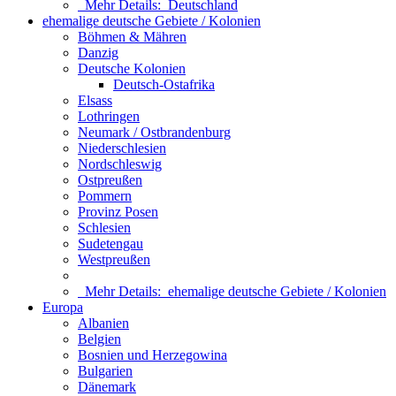
Mehr Details:
Deutschland
ehemalige deutsche Gebiete / Kolonien
Böhmen & Mähren
Danzig
Deutsche Kolonien
Deutsch-Ostafrika
Elsass
Lothringen
Neumark / Ostbrandenburg
Niederschlesien
Nordschleswig
Ostpreußen
Pommern
Provinz Posen
Schlesien
Sudetengau
Westpreußen
Mehr Details:
ehemalige deutsche Gebiete / Kolonien
Europa
Albanien
Belgien
Bosnien und Herzegowina
Bulgarien
Dänemark