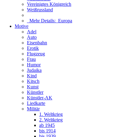
Vereinigtes Königreich
Weißrussland
Mehr Details:
Europa
Motive
Adel
Auto
Eisenbahn
Erotik
Flugzeug
Frau
Humor
Judaika
Kind
Kitsch
Kunst
Künstler
Künstler-AK
Liedkarte
Militär
1. Weltkrieg
2. Weltkrieg
ab 1945
bis 1914
bis 1939