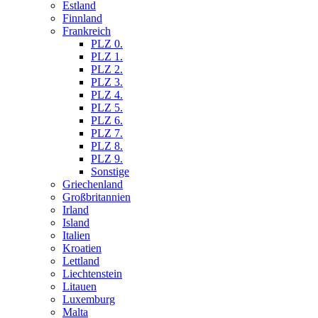
Estland
Finnland
Frankreich
PLZ 0.
PLZ 1.
PLZ 2.
PLZ 3.
PLZ 4.
PLZ 5.
PLZ 6.
PLZ 7.
PLZ 8.
PLZ 9.
Sonstige
Griechenland
Großbritannien
Irland
Island
Italien
Kroatien
Lettland
Liechtenstein
Litauen
Luxemburg
Malta