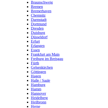
Braunschweig
Bremen
Bremerhaven
Chemnitz
Darmstadt
Dortmund
Dresden
Duisburg
Düsseldorf
Erfurt
Erlangen
Essen
Frankfurt am Main
Freiburg im Breisgau
Fürth
Gelsenkirchen
Göttingen
Hagen
Halle / Saale
Hamburg
Hamm
Hannover
Heidelberg
Heilbronn
Herne