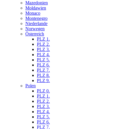
Mazedonien
Moldawien
Monaco
Montenegro
Niederlande
Norwegen
Österreich
PLZ 1.
PLZ 2.
PLZ 3.
PLZ 4.
PLZ 5.
PLZ 6.
PLZ 7.
PLZ 8.
PLZ 9.
Polen
PLZ 0.
PLZ 1.
PLZ 2.
PLZ 3.
PLZ 4.
PLZ 5.
PLZ 6.
PLZ 7.