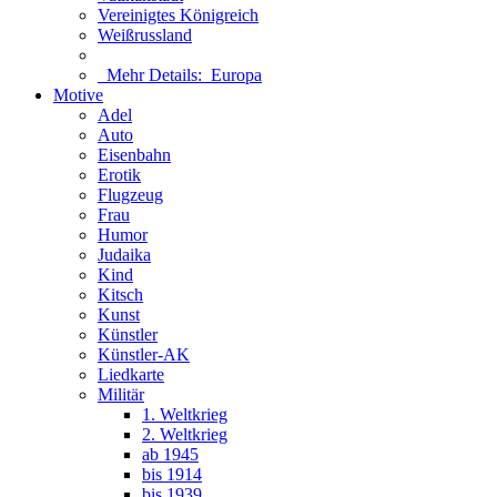
Vereinigtes Königreich
Weißrussland
Mehr Details:
Europa
Motive
Adel
Auto
Eisenbahn
Erotik
Flugzeug
Frau
Humor
Judaika
Kind
Kitsch
Kunst
Künstler
Künstler-AK
Liedkarte
Militär
1. Weltkrieg
2. Weltkrieg
ab 1945
bis 1914
bis 1939