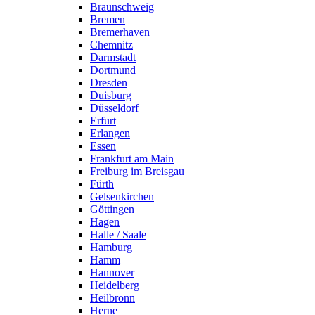
Braunschweig
Bremen
Bremerhaven
Chemnitz
Darmstadt
Dortmund
Dresden
Duisburg
Düsseldorf
Erfurt
Erlangen
Essen
Frankfurt am Main
Freiburg im Breisgau
Fürth
Gelsenkirchen
Göttingen
Hagen
Halle / Saale
Hamburg
Hamm
Hannover
Heidelberg
Heilbronn
Herne