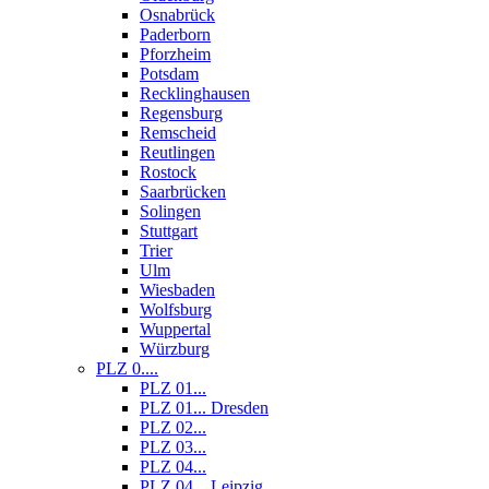
Osnabrück
Paderborn
Pforzheim
Potsdam
Recklinghausen
Regensburg
Remscheid
Reutlingen
Rostock
Saarbrücken
Solingen
Stuttgart
Trier
Ulm
Wiesbaden
Wolfsburg
Wuppertal
Würzburg
PLZ 0....
PLZ 01...
PLZ 01... Dresden
PLZ 02...
PLZ 03...
PLZ 04...
PLZ 04... Leipzig