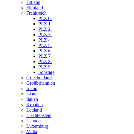
Estland
Finnland
Frankreich
PLZ 0.
PLZ 1.
PLZ 2.
PLZ 3.
PLZ 4.
PLZ 5.
PLZ 6.
PLZ 7.
PLZ 8.
PLZ 9.
Sonstige
Griechenland
Großbritannien
Irland
Island
Italien
Kroatien
Lettland
Liechtenstein
Litauen
Luxemburg
Malta