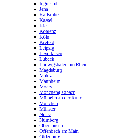
Ingolstadt
Jena
Karlsruhe
Kassel
Kiel
Koblenz
Köln
Krefeld
Leipzig
Leverkusen
Lübeck
Ludwigshafen am Rhein
Magdeburg
Mainz
Mannheim
Moers
Mönchengladbach
Mülheim an der Ruhr
München
Münster
Neuss
Nürnberg
Oberhausen
Offenbach am Main
Oldenburg