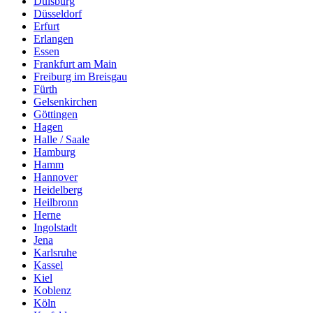
Duisburg
Düsseldorf
Erfurt
Erlangen
Essen
Frankfurt am Main
Freiburg im Breisgau
Fürth
Gelsenkirchen
Göttingen
Hagen
Halle / Saale
Hamburg
Hamm
Hannover
Heidelberg
Heilbronn
Herne
Ingolstadt
Jena
Karlsruhe
Kassel
Kiel
Koblenz
Köln