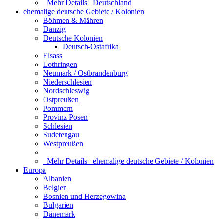
Mehr Details:
Deutschland
ehemalige deutsche Gebiete / Kolonien
Böhmen & Mähren
Danzig
Deutsche Kolonien
Deutsch-Ostafrika
Elsass
Lothringen
Neumark / Ostbrandenburg
Niederschlesien
Nordschleswig
Ostpreußen
Pommern
Provinz Posen
Schlesien
Sudetengau
Westpreußen
Mehr Details:
ehemalige deutsche Gebiete / Kolonien
Europa
Albanien
Belgien
Bosnien und Herzegowina
Bulgarien
Dänemark