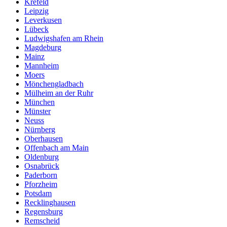
Krefeld
Leipzig
Leverkusen
Lübeck
Ludwigshafen am Rhein
Magdeburg
Mainz
Mannheim
Moers
Mönchengladbach
Mülheim an der Ruhr
München
Münster
Neuss
Nürnberg
Oberhausen
Offenbach am Main
Oldenburg
Osnabrück
Paderborn
Pforzheim
Potsdam
Recklinghausen
Regensburg
Remscheid