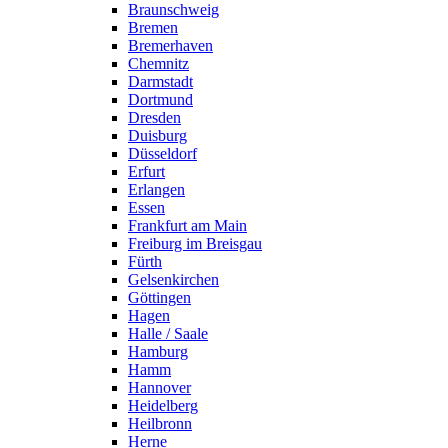
Braunschweig
Bremen
Bremerhaven
Chemnitz
Darmstadt
Dortmund
Dresden
Duisburg
Düsseldorf
Erfurt
Erlangen
Essen
Frankfurt am Main
Freiburg im Breisgau
Fürth
Gelsenkirchen
Göttingen
Hagen
Halle / Saale
Hamburg
Hamm
Hannover
Heidelberg
Heilbronn
Herne