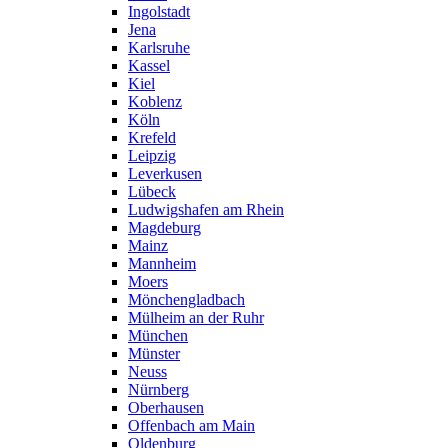
Ingolstadt
Jena
Karlsruhe
Kassel
Kiel
Koblenz
Köln
Krefeld
Leipzig
Leverkusen
Lübeck
Ludwigshafen am Rhein
Magdeburg
Mainz
Mannheim
Moers
Mönchengladbach
Mülheim an der Ruhr
München
Münster
Neuss
Nürnberg
Oberhausen
Offenbach am Main
Oldenburg