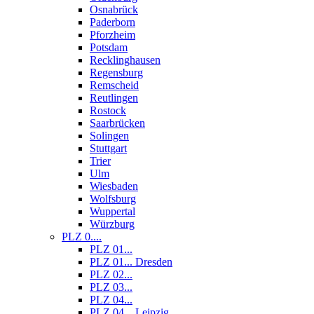
Osnabrück
Paderborn
Pforzheim
Potsdam
Recklinghausen
Regensburg
Remscheid
Reutlingen
Rostock
Saarbrücken
Solingen
Stuttgart
Trier
Ulm
Wiesbaden
Wolfsburg
Wuppertal
Würzburg
PLZ 0....
PLZ 01...
PLZ 01... Dresden
PLZ 02...
PLZ 03...
PLZ 04...
PLZ 04... Leipzig