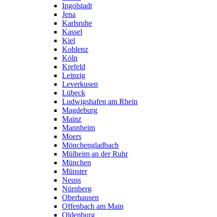
Ingolstadt
Jena
Karlsruhe
Kassel
Kiel
Koblenz
Köln
Krefeld
Leipzig
Leverkusen
Lübeck
Ludwigshafen am Rhein
Magdeburg
Mainz
Mannheim
Moers
Mönchengladbach
Mülheim an der Ruhr
München
Münster
Neuss
Nürnberg
Oberhausen
Offenbach am Main
Oldenburg