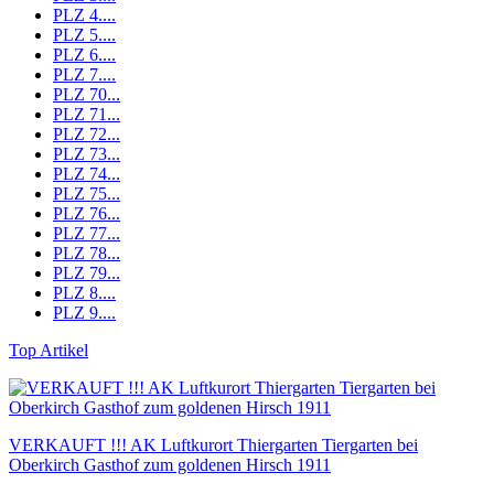
PLZ 4....
PLZ 5....
PLZ 6....
PLZ 7....
PLZ 70...
PLZ 71...
PLZ 72...
PLZ 73...
PLZ 74...
PLZ 75...
PLZ 76...
PLZ 77...
PLZ 78...
PLZ 79...
PLZ 8....
PLZ 9....
Top Artikel
VERKAUFT !!! AK Luftkurort Thiergarten Tiergarten bei
Oberkirch Gasthof zum goldenen Hirsch 1911