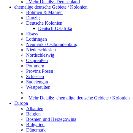
Mehr Details:
Deutschland
ehemalige deutsche Gebiete / Kolonien
Böhmen & Mähren
Danzig
Deutsche Kolonien
Deutsch-Ostafrika
Elsass
Lothringen
Neumark / Ostbrandenburg
Niederschlesien
Nordschleswig
Ostpreußen
Pommern
Provinz Posen
Schlesien
Sudetengau
Westpreußen
Mehr Details:
ehemalige deutsche Gebiete / Kolonien
Europa
Albanien
Belgien
Bosnien und Herzegowina
Bulgarien
Dänemark