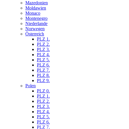
Mazedonien
Moldawien
Monaco
Montenegro
Niederlande
Norwegen
Österreich
PLZ 1.
PLZ 2.
PLZ 3.
PLZ 4.
PLZ 5.
PLZ 6.
PLZ 7.
PLZ 8.
PLZ 9.
Polen
PLZ 0.
PLZ 1.
PLZ 2.
PLZ 3.
PLZ 4.
PLZ 5.
PLZ 6.
PLZ 7.