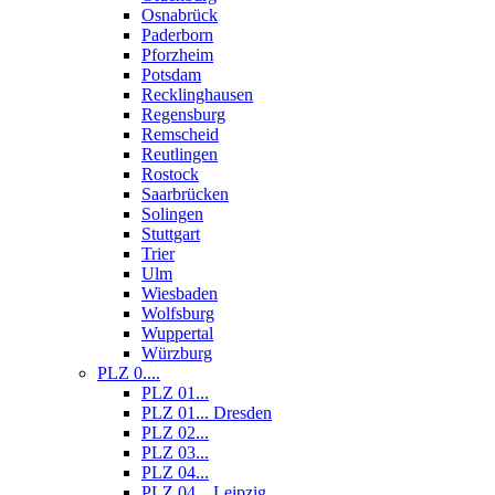
Osnabrück
Paderborn
Pforzheim
Potsdam
Recklinghausen
Regensburg
Remscheid
Reutlingen
Rostock
Saarbrücken
Solingen
Stuttgart
Trier
Ulm
Wiesbaden
Wolfsburg
Wuppertal
Würzburg
PLZ 0....
PLZ 01...
PLZ 01... Dresden
PLZ 02...
PLZ 03...
PLZ 04...
PLZ 04... Leipzig