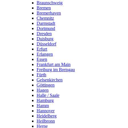
Braunschweig
Bremen
Bremerhaven
Chemnitz
Darmstadt
Dortmund
Dresden
Duisburg
Düsseldorf
Erfurt
Erlangen
Essen
Frankfurt am Main
Freiburg im Breisgau
Fürth
Gelsenkirchen
Göttingen
Hagen
Halle / Saale
Hamburg
Hamm
Hannover
Heidelberg
Heilbronn
Herne