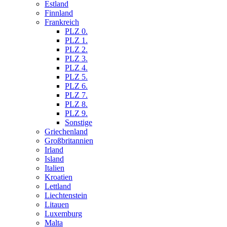
Estland
Finnland
Frankreich
PLZ 0.
PLZ 1.
PLZ 2.
PLZ 3.
PLZ 4.
PLZ 5.
PLZ 6.
PLZ 7.
PLZ 8.
PLZ 9.
Sonstige
Griechenland
Großbritannien
Irland
Island
Italien
Kroatien
Lettland
Liechtenstein
Litauen
Luxemburg
Malta