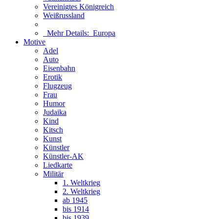
Vereinigtes Königreich
Weißrussland
Mehr Details:
Europa
Motive
Adel
Auto
Eisenbahn
Erotik
Flugzeug
Frau
Humor
Judaika
Kind
Kitsch
Kunst
Künstler
Künstler-AK
Liedkarte
Militär
1. Weltkrieg
2. Weltkrieg
ab 1945
bis 1914
bis 1939