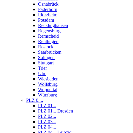
Osnabrück
Paderborn
Pforzheim
Potsdam
Recklinghausen
Regensburg
Remscheid
Reutlingen
Rostock
Saarbrücken
Solingen
Stuttgart
Trier
Ulm
Wiesbaden
Wolfsburg
Wuppertal
Würzburg
PLZ 0....
PLZ 01...
PLZ 01... Dresden
PLZ 02...
PLZ 03...
PLZ 04...
PLZ 04... Leipzig