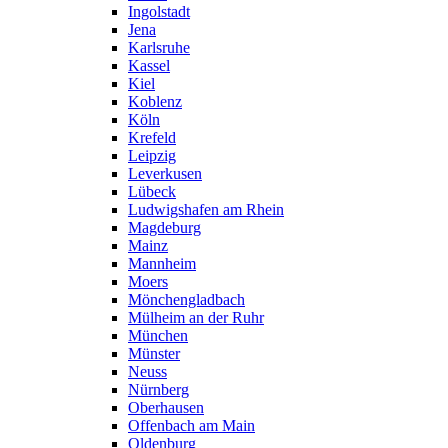
Ingolstadt
Jena
Karlsruhe
Kassel
Kiel
Koblenz
Köln
Krefeld
Leipzig
Leverkusen
Lübeck
Ludwigshafen am Rhein
Magdeburg
Mainz
Mannheim
Moers
Mönchengladbach
Mülheim an der Ruhr
München
Münster
Neuss
Nürnberg
Oberhausen
Offenbach am Main
Oldenburg