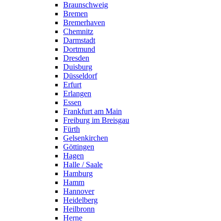
Braunschweig
Bremen
Bremerhaven
Chemnitz
Darmstadt
Dortmund
Dresden
Duisburg
Düsseldorf
Erfurt
Erlangen
Essen
Frankfurt am Main
Freiburg im Breisgau
Fürth
Gelsenkirchen
Göttingen
Hagen
Halle / Saale
Hamburg
Hamm
Hannover
Heidelberg
Heilbronn
Herne