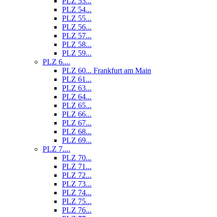
PLZ 53...
PLZ 54...
PLZ 55...
PLZ 56...
PLZ 57...
PLZ 58...
PLZ 59...
PLZ 6....
PLZ 60... Frankfurt am Main
PLZ 61...
PLZ 63...
PLZ 64...
PLZ 65...
PLZ 66...
PLZ 67...
PLZ 68...
PLZ 69...
PLZ 7....
PLZ 70...
PLZ 71...
PLZ 72...
PLZ 73...
PLZ 74...
PLZ 75...
PLZ 76...