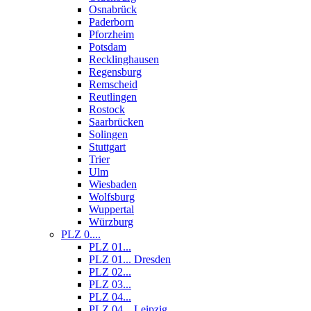
Osnabrück
Paderborn
Pforzheim
Potsdam
Recklinghausen
Regensburg
Remscheid
Reutlingen
Rostock
Saarbrücken
Solingen
Stuttgart
Trier
Ulm
Wiesbaden
Wolfsburg
Wuppertal
Würzburg
PLZ 0....
PLZ 01...
PLZ 01... Dresden
PLZ 02...
PLZ 03...
PLZ 04...
PLZ 04... Leipzig