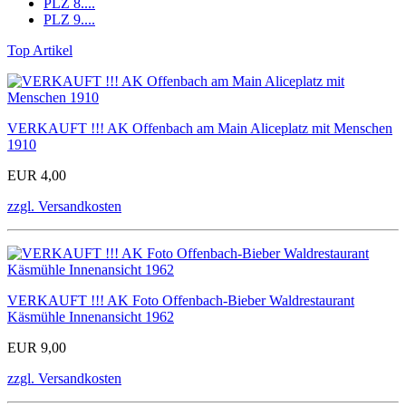
PLZ 8....
PLZ 9....
Top Artikel
VERKAUFT !!! AK Offenbach am Main Aliceplatz mit Menschen
1910
EUR 4,00
zzgl. Versandkosten
VERKAUFT !!! AK Foto Offenbach-Bieber Waldrestaurant
Käsmühle Innenansicht 1962
EUR 9,00
zzgl. Versandkosten