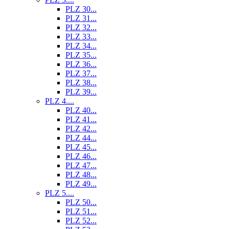
PLZ 30...
PLZ 31...
PLZ 32...
PLZ 33...
PLZ 34...
PLZ 35...
PLZ 36...
PLZ 37...
PLZ 38...
PLZ 39...
PLZ 4....
PLZ 40...
PLZ 41...
PLZ 42...
PLZ 44...
PLZ 45...
PLZ 46...
PLZ 47...
PLZ 48...
PLZ 49...
PLZ 5....
PLZ 50...
PLZ 51...
PLZ 52...