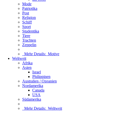
Mode
Patriotika
Post
Religion
Schiff
Sport
Studentika
Tiere
Trachten
Zeppelin
Mehr Details:
Motive
Weltweit
Afrika
Asien
Israel
Philippinen
Australien / Ozeanien
Nordamerika
Canada
USA
Südamerika
Mehr Details:
Weltweit