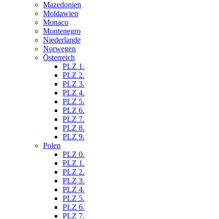
Mazedonien
Moldawien
Monaco
Montenegro
Niederlande
Norwegen
Österreich
PLZ 1.
PLZ 2.
PLZ 3.
PLZ 4.
PLZ 5.
PLZ 6.
PLZ 7.
PLZ 8.
PLZ 9.
Polen
PLZ 0.
PLZ 1.
PLZ 2.
PLZ 3.
PLZ 4.
PLZ 5.
PLZ 6.
PLZ 7.