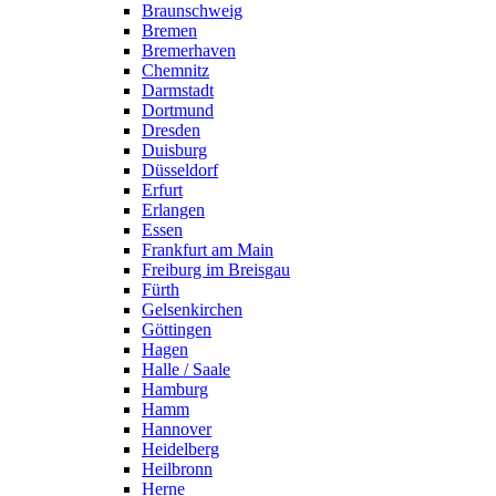
Braunschweig
Bremen
Bremerhaven
Chemnitz
Darmstadt
Dortmund
Dresden
Duisburg
Düsseldorf
Erfurt
Erlangen
Essen
Frankfurt am Main
Freiburg im Breisgau
Fürth
Gelsenkirchen
Göttingen
Hagen
Halle / Saale
Hamburg
Hamm
Hannover
Heidelberg
Heilbronn
Herne