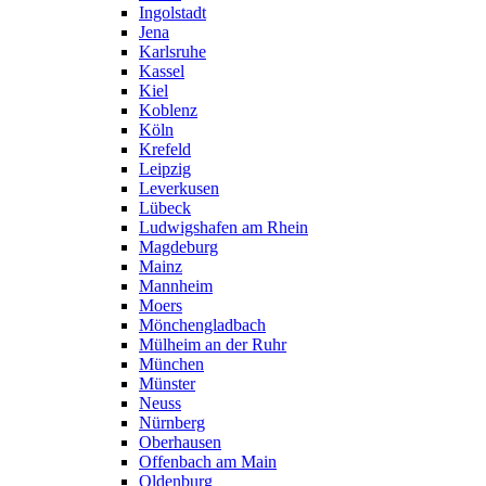
Ingolstadt
Jena
Karlsruhe
Kassel
Kiel
Koblenz
Köln
Krefeld
Leipzig
Leverkusen
Lübeck
Ludwigshafen am Rhein
Magdeburg
Mainz
Mannheim
Moers
Mönchengladbach
Mülheim an der Ruhr
München
Münster
Neuss
Nürnberg
Oberhausen
Offenbach am Main
Oldenburg