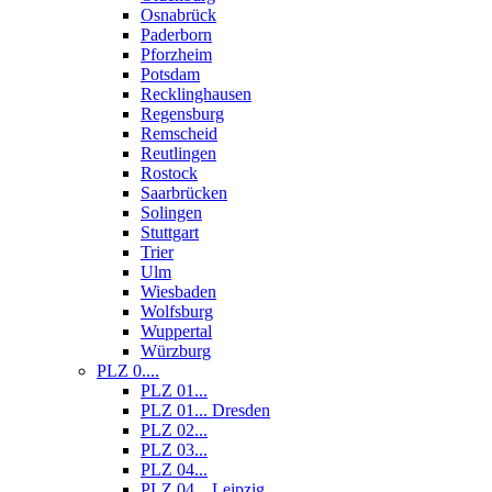
Osnabrück
Paderborn
Pforzheim
Potsdam
Recklinghausen
Regensburg
Remscheid
Reutlingen
Rostock
Saarbrücken
Solingen
Stuttgart
Trier
Ulm
Wiesbaden
Wolfsburg
Wuppertal
Würzburg
PLZ 0....
PLZ 01...
PLZ 01... Dresden
PLZ 02...
PLZ 03...
PLZ 04...
PLZ 04... Leipzig