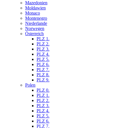
Mazedonien
Moldawien
Monaco
Montenegro
Niederlande
Norwegen
Österreich
PLZ 1.
PLZ 2.
PLZ 3.
PLZ 4.
PLZ 5.
PLZ 6.
PLZ 7.
PLZ 8.
PLZ 9.
Polen
PLZ 0.
PLZ 1.
PLZ 2.
PLZ 3.
PLZ 4.
PLZ 5.
PLZ 6.
PLZ 7.