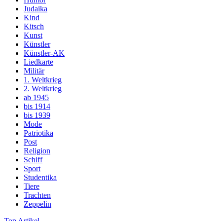
Judaika
Kind
Kitsch
Kunst
Künstler
Künstler-AK
Liedkarte
Militär
1. Weltkrieg
2. Weltkrieg
ab 1945
bis 1914
bis 1939
Mode
Patriotika
Post
Religion
Schiff
Sport
Studentika
Tiere
Trachten
Zeppelin
Top Artikel