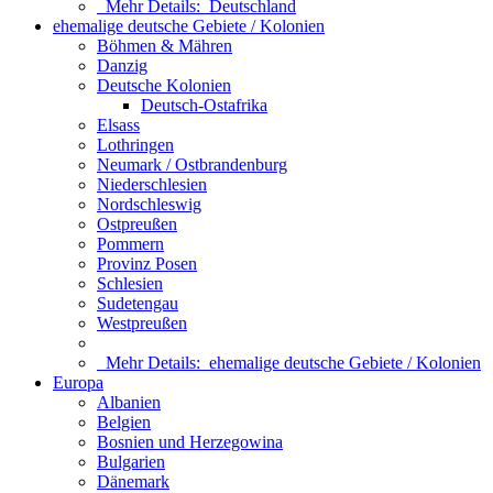
Mehr Details:
Deutschland
ehemalige deutsche Gebiete / Kolonien
Böhmen & Mähren
Danzig
Deutsche Kolonien
Deutsch-Ostafrika
Elsass
Lothringen
Neumark / Ostbrandenburg
Niederschlesien
Nordschleswig
Ostpreußen
Pommern
Provinz Posen
Schlesien
Sudetengau
Westpreußen
Mehr Details:
ehemalige deutsche Gebiete / Kolonien
Europa
Albanien
Belgien
Bosnien und Herzegowina
Bulgarien
Dänemark