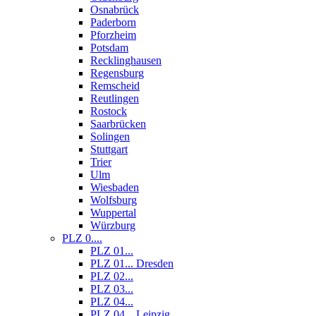
Osnabrück
Paderborn
Pforzheim
Potsdam
Recklinghausen
Regensburg
Remscheid
Reutlingen
Rostock
Saarbrücken
Solingen
Stuttgart
Trier
Ulm
Wiesbaden
Wolfsburg
Wuppertal
Würzburg
PLZ 0....
PLZ 01...
PLZ 01... Dresden
PLZ 02...
PLZ 03...
PLZ 04...
PLZ 04... Leipzig