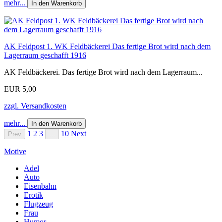
mehr...
In den Warenkorb
AK Feldpost 1. WK Feldbäckerei Das fertige Brot wird nach dem
Lagerraum geschafft 1916
AK Feldbäckerei. Das fertige Brot wird nach dem Lagerraum...
EUR 5,00
zzgl. Versandkosten
mehr...
In den Warenkorb
1
2
3
10
Next
Prev
...
Motive
Adel
Auto
Eisenbahn
Erotik
Flugzeug
Frau
Humor