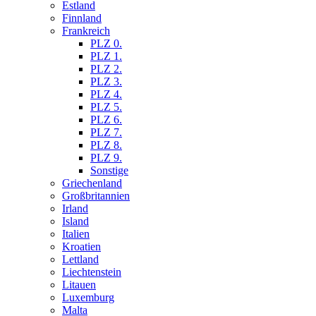
Estland
Finnland
Frankreich
PLZ 0.
PLZ 1.
PLZ 2.
PLZ 3.
PLZ 4.
PLZ 5.
PLZ 6.
PLZ 7.
PLZ 8.
PLZ 9.
Sonstige
Griechenland
Großbritannien
Irland
Island
Italien
Kroatien
Lettland
Liechtenstein
Litauen
Luxemburg
Malta