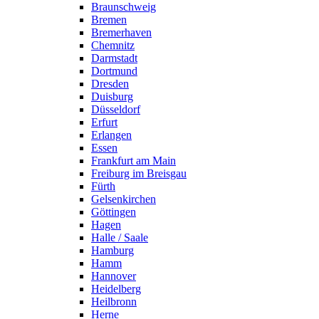
Braunschweig
Bremen
Bremerhaven
Chemnitz
Darmstadt
Dortmund
Dresden
Duisburg
Düsseldorf
Erfurt
Erlangen
Essen
Frankfurt am Main
Freiburg im Breisgau
Fürth
Gelsenkirchen
Göttingen
Hagen
Halle / Saale
Hamburg
Hamm
Hannover
Heidelberg
Heilbronn
Herne