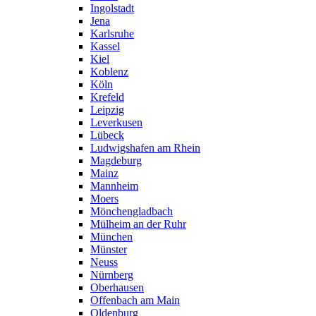
Ingolstadt
Jena
Karlsruhe
Kassel
Kiel
Koblenz
Köln
Krefeld
Leipzig
Leverkusen
Lübeck
Ludwigshafen am Rhein
Magdeburg
Mainz
Mannheim
Moers
Mönchengladbach
Mülheim an der Ruhr
München
Münster
Neuss
Nürnberg
Oberhausen
Offenbach am Main
Oldenburg