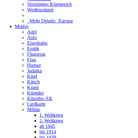
Vereinigtes Königreich
Weißrussland
Mehr Details:
Europa
Motive
Adel
Auto
Eisenbahn
Erotik
Flugzeug
Frau
Humor
Judaika
Kind
Kitsch
Kunst
Künstler
Künstler-AK
Liedkarte
Militär
1. Weltkrieg
2. Weltkrieg
ab 1945
bis 1914
bis 1939