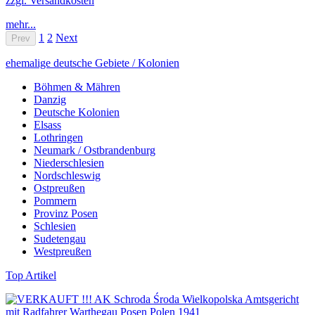
zzgl. Versandkosten
mehr...
1
2
Next
Prev
ehemalige deutsche Gebiete / Kolonien
Böhmen & Mähren
Danzig
Deutsche Kolonien
Elsass
Lothringen
Neumark / Ostbrandenburg
Niederschlesien
Nordschleswig
Ostpreußen
Pommern
Provinz Posen
Schlesien
Sudetengau
Westpreußen
Top Artikel