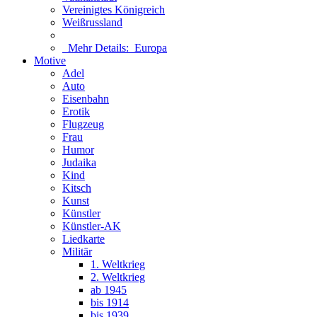
Vereinigtes Königreich
Weißrussland
Mehr Details:
Europa
Motive
Adel
Auto
Eisenbahn
Erotik
Flugzeug
Frau
Humor
Judaika
Kind
Kitsch
Kunst
Künstler
Künstler-AK
Liedkarte
Militär
1. Weltkrieg
2. Weltkrieg
ab 1945
bis 1914
bis 1939