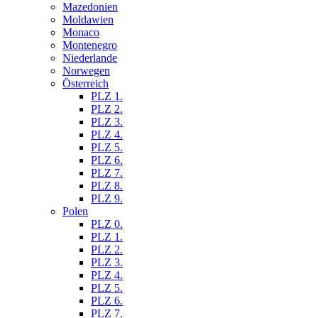
Mazedonien
Moldawien
Monaco
Montenegro
Niederlande
Norwegen
Österreich
PLZ 1.
PLZ 2.
PLZ 3.
PLZ 4.
PLZ 5.
PLZ 6.
PLZ 7.
PLZ 8.
PLZ 9.
Polen
PLZ 0.
PLZ 1.
PLZ 2.
PLZ 3.
PLZ 4.
PLZ 5.
PLZ 6.
PLZ 7.