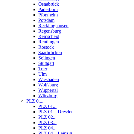
Osnabrück
Paderborn
Pforzheim
Potsdam
Recklinghausen
Regensburg
Remscheid
Reutlingen
Rostock
Saarbrücken
Solingen
Stuttgart
Trier
Ulm
Wiesbaden
Wolfsburg
Wuppertal
Würzburg
PLZ 0....
PLZ 01...
PLZ 01... Dresden
PLZ 02...
PLZ 03...
PLZ 04...
PLZ 04... Leipzig