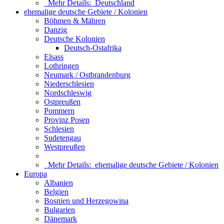
Mehr Details:
Deutschland
ehemalige deutsche Gebiete / Kolonien
Böhmen & Mähren
Danzig
Deutsche Kolonien
Deutsch-Ostafrika
Elsass
Lothringen
Neumark / Ostbrandenburg
Niederschlesien
Nordschleswig
Ostpreußen
Pommern
Provinz Posen
Schlesien
Sudetengau
Westpreußen
Mehr Details:
ehemalige deutsche Gebiete / Kolonien
Europa
Albanien
Belgien
Bosnien und Herzegowina
Bulgarien
Dänemark