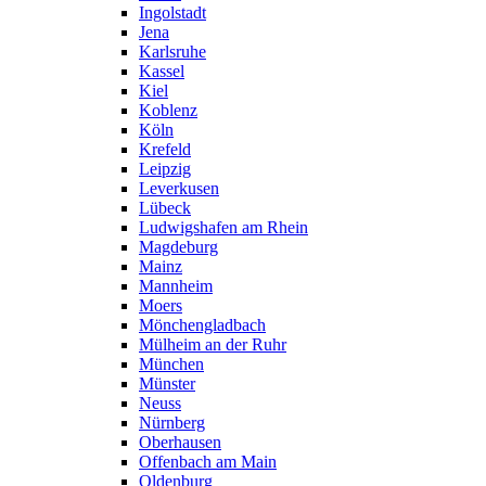
Ingolstadt
Jena
Karlsruhe
Kassel
Kiel
Koblenz
Köln
Krefeld
Leipzig
Leverkusen
Lübeck
Ludwigshafen am Rhein
Magdeburg
Mainz
Mannheim
Moers
Mönchengladbach
Mülheim an der Ruhr
München
Münster
Neuss
Nürnberg
Oberhausen
Offenbach am Main
Oldenburg