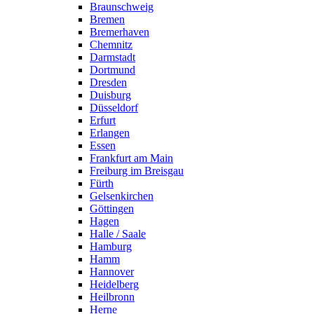
Braunschweig
Bremen
Bremerhaven
Chemnitz
Darmstadt
Dortmund
Dresden
Duisburg
Düsseldorf
Erfurt
Erlangen
Essen
Frankfurt am Main
Freiburg im Breisgau
Fürth
Gelsenkirchen
Göttingen
Hagen
Halle / Saale
Hamburg
Hamm
Hannover
Heidelberg
Heilbronn
Herne