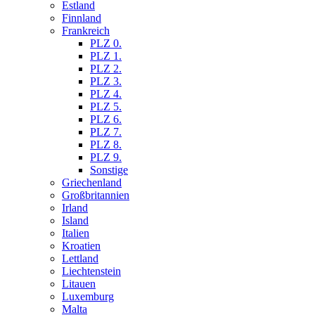
Estland
Finnland
Frankreich
PLZ 0.
PLZ 1.
PLZ 2.
PLZ 3.
PLZ 4.
PLZ 5.
PLZ 6.
PLZ 7.
PLZ 8.
PLZ 9.
Sonstige
Griechenland
Großbritannien
Irland
Island
Italien
Kroatien
Lettland
Liechtenstein
Litauen
Luxemburg
Malta