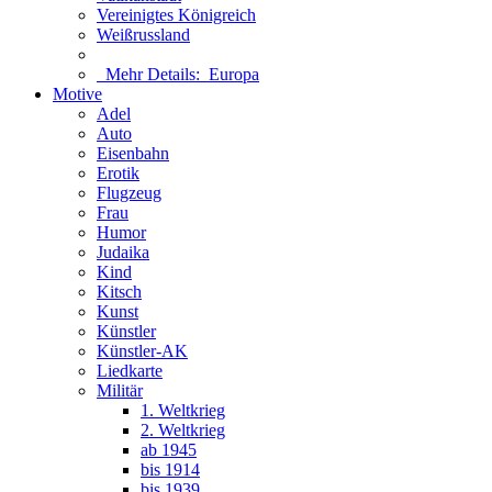
Vereinigtes Königreich
Weißrussland
Mehr Details:
Europa
Motive
Adel
Auto
Eisenbahn
Erotik
Flugzeug
Frau
Humor
Judaika
Kind
Kitsch
Kunst
Künstler
Künstler-AK
Liedkarte
Militär
1. Weltkrieg
2. Weltkrieg
ab 1945
bis 1914
bis 1939