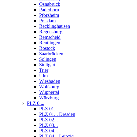
Osnabrück
Paderborn
Pforzheim
Potsdam
Recklinghausen
Regensburg
Remscheid
Reutlingen
Rostock
Saarbrücken
Solingen
Stuttgart
Trier
Ulm
Wiesbaden
Wolfsburg
Wuppertal
Würzburg
PLZ 0....
PLZ 01...
PLZ 01... Dresden
PLZ 02...
PLZ 03...
PLZ 04...
PLZ 04... Leipzig