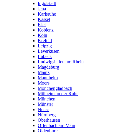
Ingolstadt
Jena
Karlsruhe
Kassel
Kiel
Koblenz
Köln
Krefeld
Leipzig
Leverkusen
Lübeck
Ludwigshafen am Rhein
Magdeburg
Mainz
Mannheim
Moers
Mönchengladbach
Mülheim an der Ruhr
München
Münster
Neuss
Nürnberg
Oberhausen
Offenbach am Main
Oldenburg