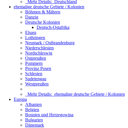
Mehr Details:
Deutschland
ehemalige deutsche Gebiete / Kolonien
Böhmen & Mähren
Danzig
Deutsche Kolonien
Deutsch-Ostafrika
Elsass
Lothringen
Neumark / Ostbrandenburg
Niederschlesien
Nordschleswig
Ostpreußen
Pommern
Provinz Posen
Schlesien
Sudetengau
Westpreußen
Mehr Details:
ehemalige deutsche Gebiete / Kolonien
Europa
Albanien
Belgien
Bosnien und Herzegowina
Bulgarien
Dänemark