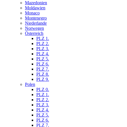
Mazedonien
Moldawien
Monaco
Montenegro
Niederlande
Norwegen
Österreich
PLZ 1.
PLZ 2.
PLZ 3.
PLZ 4.
PLZ 5.
PLZ 6.
PLZ 7.
PLZ 8.
PLZ 9.
Polen
PLZ 0.
PLZ 1.
PLZ 2.
PLZ 3.
PLZ 4.
PLZ 5.
PLZ 6.
PLZ 7.