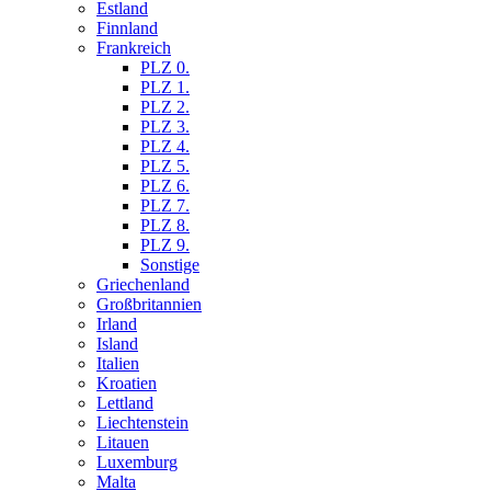
Estland
Finnland
Frankreich
PLZ 0.
PLZ 1.
PLZ 2.
PLZ 3.
PLZ 4.
PLZ 5.
PLZ 6.
PLZ 7.
PLZ 8.
PLZ 9.
Sonstige
Griechenland
Großbritannien
Irland
Island
Italien
Kroatien
Lettland
Liechtenstein
Litauen
Luxemburg
Malta