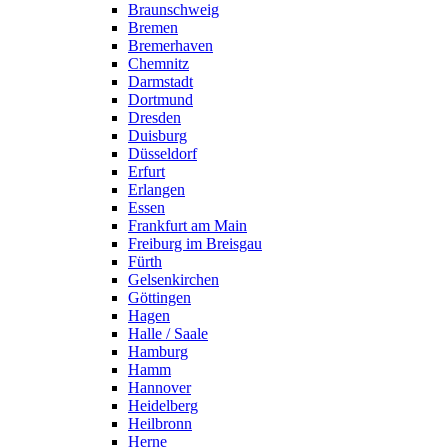
Braunschweig
Bremen
Bremerhaven
Chemnitz
Darmstadt
Dortmund
Dresden
Duisburg
Düsseldorf
Erfurt
Erlangen
Essen
Frankfurt am Main
Freiburg im Breisgau
Fürth
Gelsenkirchen
Göttingen
Hagen
Halle / Saale
Hamburg
Hamm
Hannover
Heidelberg
Heilbronn
Herne