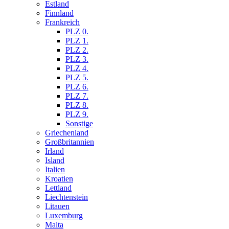
Estland
Finnland
Frankreich
PLZ 0.
PLZ 1.
PLZ 2.
PLZ 3.
PLZ 4.
PLZ 5.
PLZ 6.
PLZ 7.
PLZ 8.
PLZ 9.
Sonstige
Griechenland
Großbritannien
Irland
Island
Italien
Kroatien
Lettland
Liechtenstein
Litauen
Luxemburg
Malta