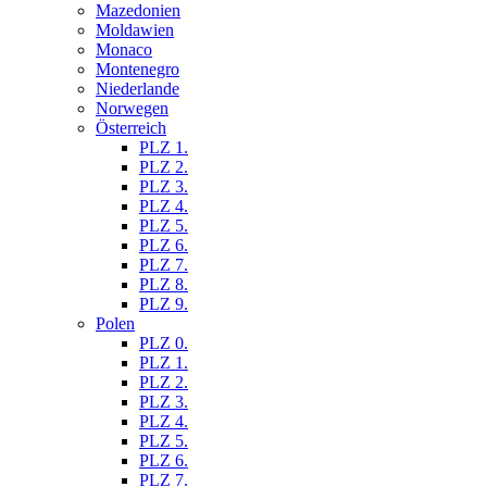
Mazedonien
Moldawien
Monaco
Montenegro
Niederlande
Norwegen
Österreich
PLZ 1.
PLZ 2.
PLZ 3.
PLZ 4.
PLZ 5.
PLZ 6.
PLZ 7.
PLZ 8.
PLZ 9.
Polen
PLZ 0.
PLZ 1.
PLZ 2.
PLZ 3.
PLZ 4.
PLZ 5.
PLZ 6.
PLZ 7.