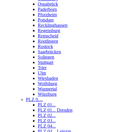
Osnabrück
Paderborn
Pforzheim
Potsdam
Recklinghausen
Regensburg
Remscheid
Reutlingen
Rostock
Saarbrücken
Solingen
Stuttgart
Trier
Ulm
Wiesbaden
Wolfsburg
Wuppertal
Würzburg
PLZ 0....
PLZ 01...
PLZ 01... Dresden
PLZ 02...
PLZ 03...
PLZ 04...
PLZ 04... Leipzig