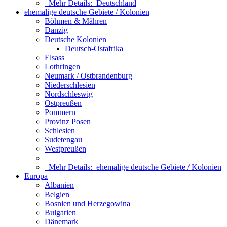
Mehr Details:
Deutschland
ehemalige deutsche Gebiete / Kolonien
Böhmen & Mähren
Danzig
Deutsche Kolonien
Deutsch-Ostafrika
Elsass
Lothringen
Neumark / Ostbrandenburg
Niederschlesien
Nordschleswig
Ostpreußen
Pommern
Provinz Posen
Schlesien
Sudetengau
Westpreußen
Mehr Details:
ehemalige deutsche Gebiete / Kolonien
Europa
Albanien
Belgien
Bosnien und Herzegowina
Bulgarien
Dänemark