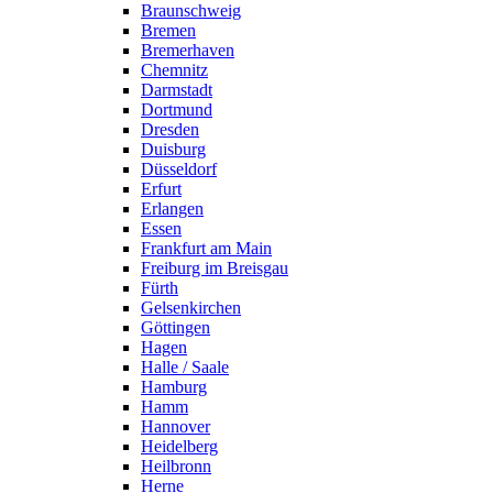
Braunschweig
Bremen
Bremerhaven
Chemnitz
Darmstadt
Dortmund
Dresden
Duisburg
Düsseldorf
Erfurt
Erlangen
Essen
Frankfurt am Main
Freiburg im Breisgau
Fürth
Gelsenkirchen
Göttingen
Hagen
Halle / Saale
Hamburg
Hamm
Hannover
Heidelberg
Heilbronn
Herne