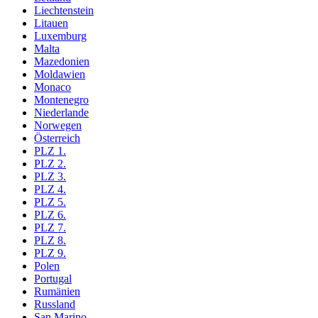
Liechtenstein
Litauen
Luxemburg
Malta
Mazedonien
Moldawien
Monaco
Montenegro
Niederlande
Norwegen
Österreich
PLZ 1.
PLZ 2.
PLZ 3.
PLZ 4.
PLZ 5.
PLZ 6.
PLZ 7.
PLZ 8.
PLZ 9.
Polen
Portugal
Rumänien
Russland
San Marino