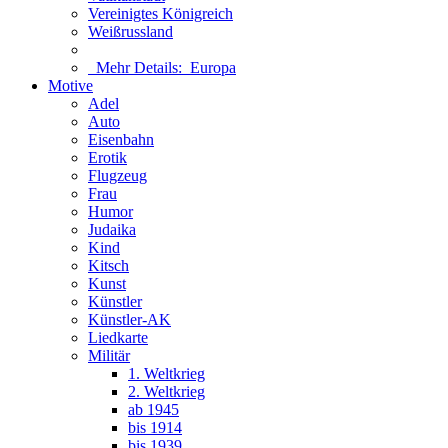
Vereinigtes Königreich
Weißrussland
Mehr Details:
Europa
Motive
Adel
Auto
Eisenbahn
Erotik
Flugzeug
Frau
Humor
Judaika
Kind
Kitsch
Kunst
Künstler
Künstler-AK
Liedkarte
Militär
1. Weltkrieg
2. Weltkrieg
ab 1945
bis 1914
bis 1939