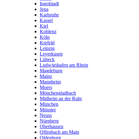
Ingolstadt
Jena
Karlsruhe
Kassel
Kiel
Koblenz
Köln
Krefeld
Leipzig
Leverkusen
Lübeck
Ludwigshafen am Rhein
Magdeburg
Mainz
Mannheim
Moers
Mönchengladbach
Mülheim an der Ruhr
München
Münster
Neuss
Nürnberg
Oberhausen
Offenbach am Main
Oldenburg