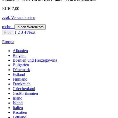
EUR 7,00
zzgl. Versandkosten
mehr...
In den Warenkorb
1
2
3
4
Next
Prev
Europa
Albanien
Belgien
Bosnien und Herzegowina
Bulgarien
Dänemark
Estland
Finnland
Frankreich
Griechenland
Großbritannien
Irland
Island
Italien
Kroatien
Lettland