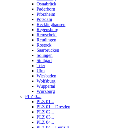
Osnabrück
Paderborn
Pforzheim
Potsdam
Recklinghausen
Regensburg
Remscheid
Reutlingen
Rostock
Saarbrücken
Solingen
Stuttgart
Trier
Ulm
Wiesbaden
Wolfsburg
Wuppertal
Würzburg
PLZ 0....
PLZ 01...
PLZ 01... Dresden
PLZ 02...
PLZ 03...
PLZ 04...
PLZ 04... Leipzig