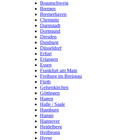
Braunschweig
Bremen
Bremerhaven
Chemnitz
Darmstadt
Dortmund
Dresden
Duisburg
Düsseldorf
Erfurt
Erlangen
Essen
Frankfurt am Main
Freiburg im Breisgau
Fürth
Gelsenkirchen
Göttingen
Hagen
Halle / Saale
Hamburg
Hamm
Hannover
Heidelberg
Heilbronn
Herne