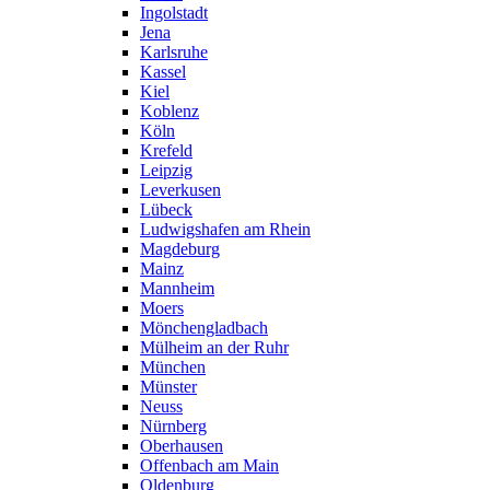
Ingolstadt
Jena
Karlsruhe
Kassel
Kiel
Koblenz
Köln
Krefeld
Leipzig
Leverkusen
Lübeck
Ludwigshafen am Rhein
Magdeburg
Mainz
Mannheim
Moers
Mönchengladbach
Mülheim an der Ruhr
München
Münster
Neuss
Nürnberg
Oberhausen
Offenbach am Main
Oldenburg