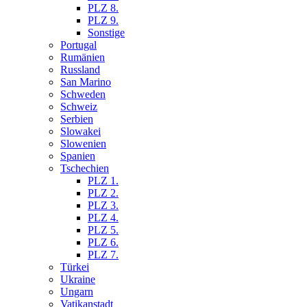
PLZ 8.
PLZ 9.
Sonstige
Portugal
Rumänien
Russland
San Marino
Schweden
Schweiz
Serbien
Slowakei
Slowenien
Spanien
Tschechien
PLZ 1.
PLZ 2.
PLZ 3.
PLZ 4.
PLZ 5.
PLZ 6.
PLZ 7.
Türkei
Ukraine
Ungarn
Vatikanstadt