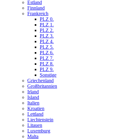
Estland
Finnland
Frankreich
PLZ 0.
PLZ 1.
PLZ 2.
PLZ 3.
PLZ 4.
PLZ 5.
PLZ 6.
PLZ 7.
PLZ 8.
PLZ 9.
Sonstige
Griechenland
Großbritannien
Irland
Island
Italien
Kroatien
Lettland
Liechtenstein
Litauen
Luxemburg
Malta