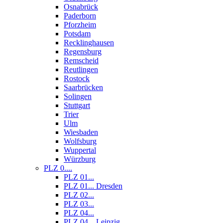
Osnabrück
Paderborn
Pforzheim
Potsdam
Recklinghausen
Regensburg
Remscheid
Reutlingen
Rostock
Saarbrücken
Solingen
Stuttgart
Trier
Ulm
Wiesbaden
Wolfsburg
Wuppertal
Würzburg
PLZ 0....
PLZ 01...
PLZ 01... Dresden
PLZ 02...
PLZ 03...
PLZ 04...
PLZ 04... Leipzig