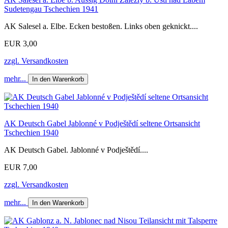
Sudetengau Tschechien 1941
AK Salesel a. Elbe. Ecken bestoßen. Links oben geknickt....
EUR 3,00
zzgl. Versandkosten
mehr...
In den Warenkorb
AK Deutsch Gabel Jablonné v Podještědí seltene Ortsansicht
Tschechien 1940
AK Deutsch Gabel. Jablonné v Podještědí....
EUR 7,00
zzgl. Versandkosten
mehr...
In den Warenkorb