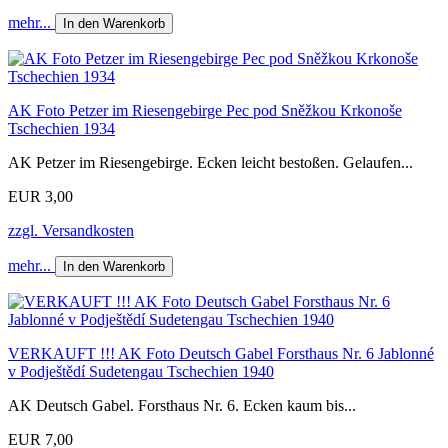
mehr...
In den Warenkorb
AK Foto Petzer im Riesengebirge Pec pod Sněžkou Krkonoše
Tschechien 1934
AK Petzer im Riesengebirge. Ecken leicht bestoßen. Gelaufen...
EUR 3,00
zzgl. Versandkosten
mehr...
In den Warenkorb
VERKAUFT !!! AK Foto Deutsch Gabel Forsthaus Nr. 6 Jablonné
v Podještědí Sudetengau Tschechien 1940
AK Deutsch Gabel. Forsthaus Nr. 6. Ecken kaum bis...
EUR 7,00