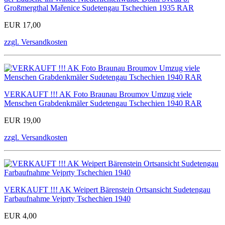
Großmergthal Mařenice Sudetengau Tschechien 1935 RAR
EUR 17,00
zzgl. Versandkosten
VERKAUFT !!! AK Foto Braunau Broumov Umzug viele
Menschen Grabdenkmäler Sudetengau Tschechien 1940 RAR
EUR 19,00
zzgl. Versandkosten
VERKAUFT !!! AK Weipert Bärenstein Ortsansicht Sudetengau
Farbaufnahme Vejprty Tschechien 1940
EUR 4,00