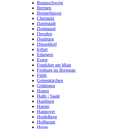
Braunschweig
Bremen
Bremerhaven
Chemnitz
Darmstadt
Dortmund
Dresden
Duisburg
Düsseldorf
Erfurt
Erlangen
Essen
Frankfurt am Main
Freiburg im Breisgau
Fürth
Gelsenkirchen
Göttingen
Hagen
Halle / Saale
Hamburg
Hamm
Hannover
Heidelberg
Heilbronn
Herne