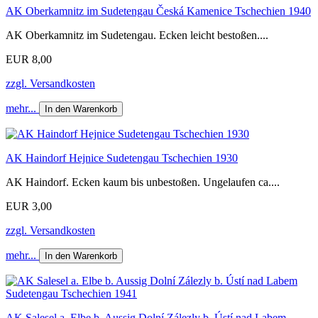
AK Oberkamnitz im Sudetengau Česká Kamenice Tschechien 1940
AK Oberkamnitz im Sudetengau. Ecken leicht bestoßen....
EUR 8,00
zzgl. Versandkosten
mehr...
In den Warenkorb
AK Haindorf Hejnice Sudetengau Tschechien 1930
AK Haindorf. Ecken kaum bis unbestoßen. Ungelaufen ca....
EUR 3,00
zzgl. Versandkosten
mehr...
In den Warenkorb
AK Salesel a. Elbe b. Aussig Dolní Zálezly b. Ústí nad Labem