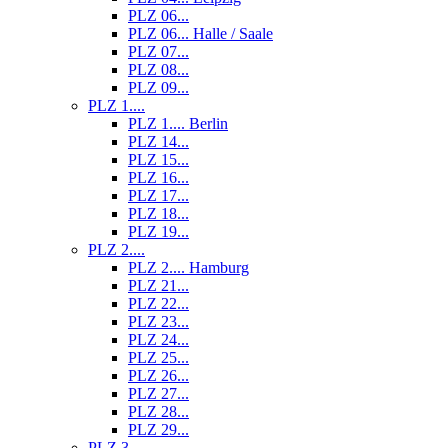
PLZ 06...
PLZ 06... Halle / Saale
PLZ 07...
PLZ 08...
PLZ 09...
PLZ 1....
PLZ 1.... Berlin
PLZ 14...
PLZ 15...
PLZ 16...
PLZ 17...
PLZ 18...
PLZ 19...
PLZ 2....
PLZ 2.... Hamburg
PLZ 21...
PLZ 22...
PLZ 23...
PLZ 24...
PLZ 25...
PLZ 26...
PLZ 27...
PLZ 28...
PLZ 29...
PLZ 3....