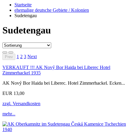
Startseite
ehemalige deutsche Gebiete / Kolonien
Sudetengau
Sudetengau
1
2
3
Next
Prev
VERKAUFT !!! AK Nový Bor Haida bei Liberec Hotel
Zimmerhackel 1935
AK Nový Bor Haida bei Liberec. Hotel Zimmerhackel. Ecken...
EUR 13,00
zzgl. Versandkosten
mehr...