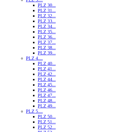
PLZ 30...
PLZ 31...
PLZ 32...
PLZ 33...
PLZ 34...
PLZ 35...
PLZ 36...
PLZ 37...
PLZ 38...
PLZ 39...
PLZ 4....
PLZ 40...
PLZ 41...
PLZ 42...
PLZ 44...
PLZ 45...
PLZ 46...
PLZ 47...
PLZ 48...
PLZ 49...
PLZ 5....
PLZ 50...
PLZ 51...
PLZ 52...