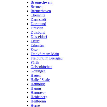
Braunschweig
Bremen
Bremerhaven
Chemnitz
Darmstadt
Dortmund
Dresden
Duisburg
Düsseldorf
Erfurt
Erlangen
Essen
Frankfurt am Main
Freiburg im Breisgau
Fürth
Gelsenkirchen
Göttingen
Hagen
Halle / Saale
Hamburg
Hamm
Hannover
Heidelberg
Heilbronn
Herne