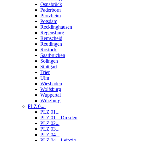
Osnabrück
Paderborn
Pforzheim
Potsdam
Recklinghausen
Regensburg
Remscheid
Reutlingen
Rostock
Saarbrücken
Solingen
Stuttgart
Trier
Ulm
Wiesbaden
Wolfsburg
Wuppertal
Würzburg
PLZ 0....
PLZ 01...
PLZ 01... Dresden
PLZ 02...
PLZ 03...
PLZ 04...
PLZ 04... Leipzig