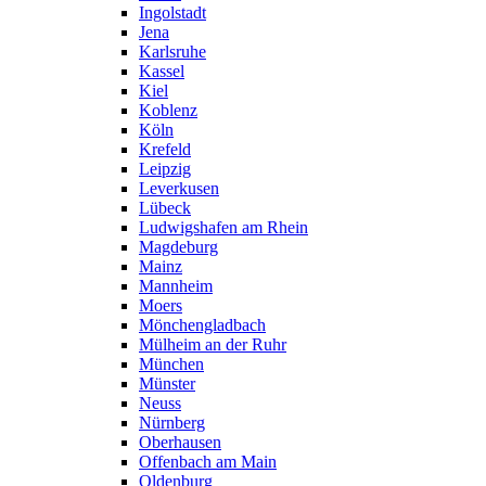
Ingolstadt
Jena
Karlsruhe
Kassel
Kiel
Koblenz
Köln
Krefeld
Leipzig
Leverkusen
Lübeck
Ludwigshafen am Rhein
Magdeburg
Mainz
Mannheim
Moers
Mönchengladbach
Mülheim an der Ruhr
München
Münster
Neuss
Nürnberg
Oberhausen
Offenbach am Main
Oldenburg