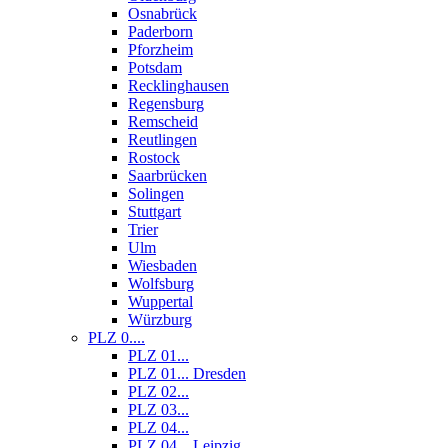
Osnabrück
Paderborn
Pforzheim
Potsdam
Recklinghausen
Regensburg
Remscheid
Reutlingen
Rostock
Saarbrücken
Solingen
Stuttgart
Trier
Ulm
Wiesbaden
Wolfsburg
Wuppertal
Würzburg
PLZ 0....
PLZ 01...
PLZ 01... Dresden
PLZ 02...
PLZ 03...
PLZ 04...
PLZ 04... Leipzig