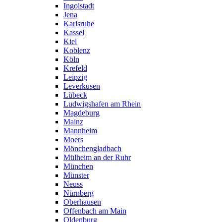
Ingolstadt
Jena
Karlsruhe
Kassel
Kiel
Koblenz
Köln
Krefeld
Leipzig
Leverkusen
Lübeck
Ludwigshafen am Rhein
Magdeburg
Mainz
Mannheim
Moers
Mönchengladbach
Mülheim an der Ruhr
München
Münster
Neuss
Nürnberg
Oberhausen
Offenbach am Main
Oldenburg