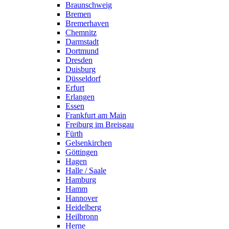
Braunschweig
Bremen
Bremerhaven
Chemnitz
Darmstadt
Dortmund
Dresden
Duisburg
Düsseldorf
Erfurt
Erlangen
Essen
Frankfurt am Main
Freiburg im Breisgau
Fürth
Gelsenkirchen
Göttingen
Hagen
Halle / Saale
Hamburg
Hamm
Hannover
Heidelberg
Heilbronn
Herne