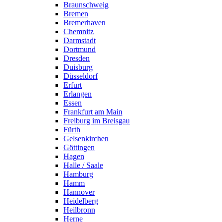
Braunschweig
Bremen
Bremerhaven
Chemnitz
Darmstadt
Dortmund
Dresden
Duisburg
Düsseldorf
Erfurt
Erlangen
Essen
Frankfurt am Main
Freiburg im Breisgau
Fürth
Gelsenkirchen
Göttingen
Hagen
Halle / Saale
Hamburg
Hamm
Hannover
Heidelberg
Heilbronn
Herne