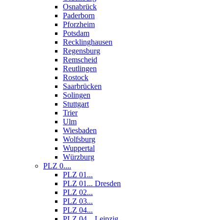
Osnabrück
Paderborn
Pforzheim
Potsdam
Recklinghausen
Regensburg
Remscheid
Reutlingen
Rostock
Saarbrücken
Solingen
Stuttgart
Trier
Ulm
Wiesbaden
Wolfsburg
Wuppertal
Würzburg
PLZ 0....
PLZ 01...
PLZ 01... Dresden
PLZ 02...
PLZ 03...
PLZ 04...
PLZ 04... Leipzig