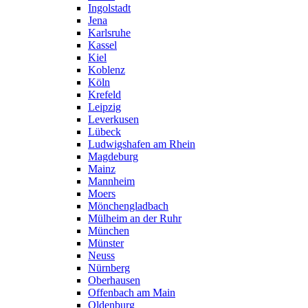
Ingolstadt
Jena
Karlsruhe
Kassel
Kiel
Koblenz
Köln
Krefeld
Leipzig
Leverkusen
Lübeck
Ludwigshafen am Rhein
Magdeburg
Mainz
Mannheim
Moers
Mönchengladbach
Mülheim an der Ruhr
München
Münster
Neuss
Nürnberg
Oberhausen
Offenbach am Main
Oldenburg