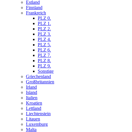
Estland
Finnland
Frankreich
PLZ 0.
PLZ 1.
PLZ 2.
PLZ 3.
PLZ 4.
PLZ 5.
PLZ 6.
PLZ 7.
PLZ 8.
PLZ 9.
Sonstige
Griechenland
Großbritannien
Irland
Island
Italien
Kroatien
Lettland
Liechtenstein
Litauen
Luxemburg
Malta