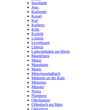
Ingolstadt
Jena
Karlsruhe
Kassel
Kiel
Koblenz
Köln
Krefeld
Leipzig
Leverkusen
Lübeck
Ludwigshafen am Rhein
Magdeburg
Mainz
Mannheim
Moers
Mönchengladbach
Mülheim an der Ruhr
München
Münster
Neuss
Nürnberg
Oberhausen
Offenbach am Main
Oldenburg