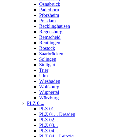
Osnabrück
Paderborn
Pforzheim
Potsdam
Recklinghausen
Regensburg
Remscheid
Reutlingen
Rostock
Saarbrücken
Solingen
Stuttgart
Trier
Ulm
Wiesbaden
Wolfsburg
Wuppertal
Würzburg
PLZ 0....
PLZ 01...
PLZ 01... Dresden
PLZ 02...
PLZ 03...
PLZ 04...
PLZ 04... Leipzig