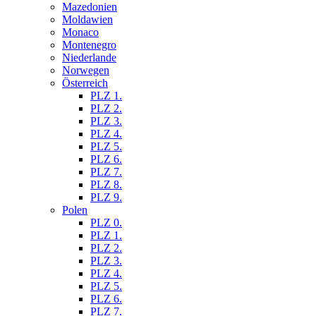
Mazedonien
Moldawien
Monaco
Montenegro
Niederlande
Norwegen
Österreich
PLZ 1.
PLZ 2.
PLZ 3.
PLZ 4.
PLZ 5.
PLZ 6.
PLZ 7.
PLZ 8.
PLZ 9.
Polen
PLZ 0.
PLZ 1.
PLZ 2.
PLZ 3.
PLZ 4.
PLZ 5.
PLZ 6.
PLZ 7.