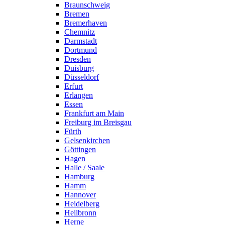
Braunschweig
Bremen
Bremerhaven
Chemnitz
Darmstadt
Dortmund
Dresden
Duisburg
Düsseldorf
Erfurt
Erlangen
Essen
Frankfurt am Main
Freiburg im Breisgau
Fürth
Gelsenkirchen
Göttingen
Hagen
Halle / Saale
Hamburg
Hamm
Hannover
Heidelberg
Heilbronn
Herne