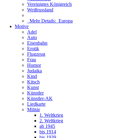
Vereinigtes Königreich
Weißrussland
Mehr Details:
Europa
Motive
Adel
Auto
Eisenbahn
Erotik
Flugzeug
Frau
Humor
Judaika
Kind
Kitsch
Kunst
Künstler
Künstler-AK
Liedkarte
Militär
1. Weltkrieg
2. Weltkrieg
ab 1945
bis 1914
bis 1939