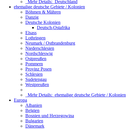
Mehr Details:
Deutschland
ehemalige deutsche Gebiete / Kolonien
Böhmen & Mähren
Danzig
Deutsche Kolonien
Deutsch-Ostafrika
Elsass
Lothringen
Neumark / Ostbrandenburg
Niederschlesien
Nordschleswig
Ostpreußen
Pommern
Provinz Posen
Schlesien
Sudetengau
Westpreußen
Mehr Details:
ehemalige deutsche Gebiete / Kolonien
Europa
Albanien
Belgien
Bosnien und Herzegowina
Bulgarien
Dänemark