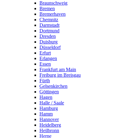
Braunschweig
Bremen
Bremerhaven
Chemnitz
Darmstadt
Dortmund
Dresden
Duisburg
Düsseldorf
Erfurt
Erlangen
Essen
Frankfurt am Main
Freiburg im Breisgau
Fürth
Gelsenkirchen
Göttingen
Hagen
Halle / Saale
Hamburg
Hamm
Hannover
Heidelberg
Heilbronn
Herne