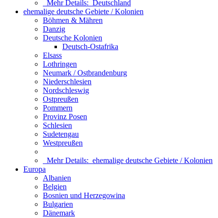
Mehr Details:
Deutschland
ehemalige deutsche Gebiete / Kolonien
Böhmen & Mähren
Danzig
Deutsche Kolonien
Deutsch-Ostafrika
Elsass
Lothringen
Neumark / Ostbrandenburg
Niederschlesien
Nordschleswig
Ostpreußen
Pommern
Provinz Posen
Schlesien
Sudetengau
Westpreußen
Mehr Details:
ehemalige deutsche Gebiete / Kolonien
Europa
Albanien
Belgien
Bosnien und Herzegowina
Bulgarien
Dänemark