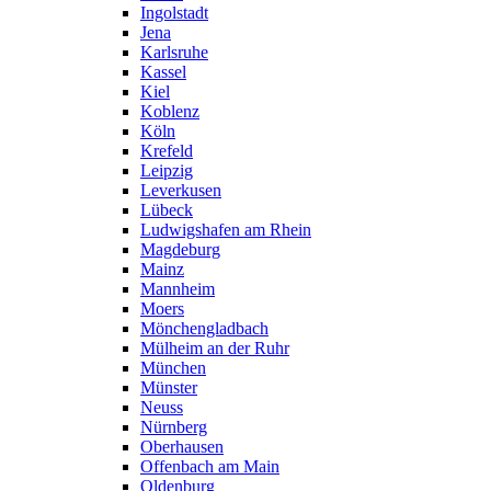
Ingolstadt
Jena
Karlsruhe
Kassel
Kiel
Koblenz
Köln
Krefeld
Leipzig
Leverkusen
Lübeck
Ludwigshafen am Rhein
Magdeburg
Mainz
Mannheim
Moers
Mönchengladbach
Mülheim an der Ruhr
München
Münster
Neuss
Nürnberg
Oberhausen
Offenbach am Main
Oldenburg