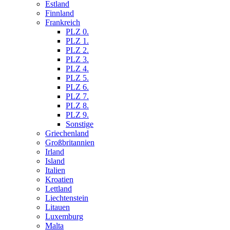
Estland
Finnland
Frankreich
PLZ 0.
PLZ 1.
PLZ 2.
PLZ 3.
PLZ 4.
PLZ 5.
PLZ 6.
PLZ 7.
PLZ 8.
PLZ 9.
Sonstige
Griechenland
Großbritannien
Irland
Island
Italien
Kroatien
Lettland
Liechtenstein
Litauen
Luxemburg
Malta