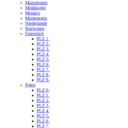
Mazedonien
Moldawien
Monaco
Montenegro
Niederlande
Norwegen
Österreich
PLZ 1.
PLZ 2.
PLZ 3.
PLZ 4.
PLZ 5.
PLZ 6.
PLZ 7.
PLZ 8.
PLZ 9.
Polen
PLZ 0.
PLZ 1.
PLZ 2.
PLZ 3.
PLZ 4.
PLZ 5.
PLZ 6.
PLZ 7.