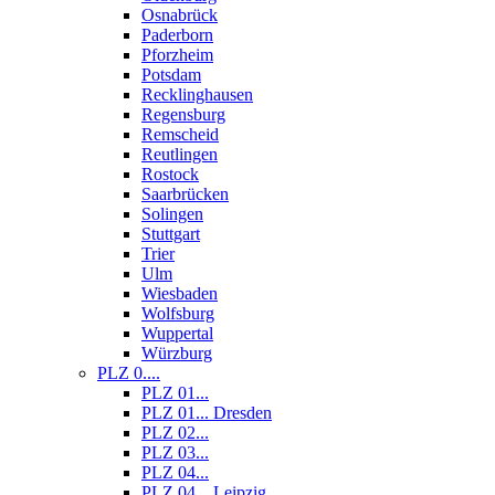
Osnabrück
Paderborn
Pforzheim
Potsdam
Recklinghausen
Regensburg
Remscheid
Reutlingen
Rostock
Saarbrücken
Solingen
Stuttgart
Trier
Ulm
Wiesbaden
Wolfsburg
Wuppertal
Würzburg
PLZ 0....
PLZ 01...
PLZ 01... Dresden
PLZ 02...
PLZ 03...
PLZ 04...
PLZ 04... Leipzig