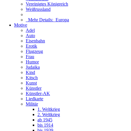
Vereinigtes Königreich
Weißrussland
Mehr Details:
Europa
Motive
Adel
Auto
Eisenbahn
Erotik
Flugzeug
Frau
Humor
Judaika
Kind
Kitsch
Kunst
Künstler
Künstler-AK
Liedkarte
Militär
1. Weltkrieg
2. Weltkrieg
ab 1945
bis 1914
bis 1939