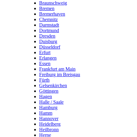
Braunschweig
Bremen
Bremerhaven
Chemnitz
Darmstadt
Dortmund
Dresden
Duisburg
Düsseldorf
Erfurt
Erlangen
Essen
Frankfurt am Main
Freiburg im Breisgau
Fürth
Gelsenkirchen
Göttingen
Hagen
Halle / Saale
Hamburg
Hamm
Hannover
Heidelberg
Heilbronn
Herne