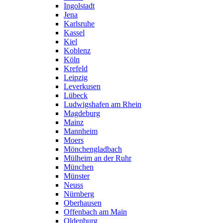
Ingolstadt
Jena
Karlsruhe
Kassel
Kiel
Koblenz
Köln
Krefeld
Leipzig
Leverkusen
Lübeck
Ludwigshafen am Rhein
Magdeburg
Mainz
Mannheim
Moers
Mönchengladbach
Mülheim an der Ruhr
München
Münster
Neuss
Nürnberg
Oberhausen
Offenbach am Main
Oldenburg