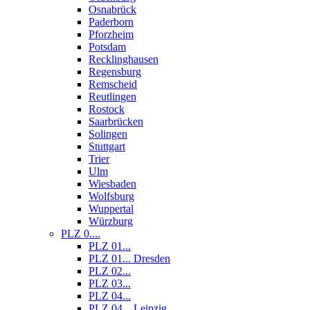
Osnabrück
Paderborn
Pforzheim
Potsdam
Recklinghausen
Regensburg
Remscheid
Reutlingen
Rostock
Saarbrücken
Solingen
Stuttgart
Trier
Ulm
Wiesbaden
Wolfsburg
Wuppertal
Würzburg
PLZ 0....
PLZ 01...
PLZ 01... Dresden
PLZ 02...
PLZ 03...
PLZ 04...
PLZ 04... Leipzig