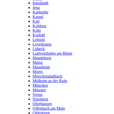
Ingolstadt
Jena
Karlsruhe
Kassel
Kiel
Koblenz
Köln
Krefeld
Leipzig
Leverkusen
Lübeck
Ludwigshafen am Rhein
Magdeburg
Mainz
Mannheim
Moers
Mönchengladbach
Mülheim an der Ruhr
München
Münster
Neuss
Nürnberg
Oberhausen
Offenbach am Main
Oldenburg