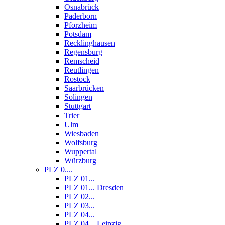
Osnabrück
Paderborn
Pforzheim
Potsdam
Recklinghausen
Regensburg
Remscheid
Reutlingen
Rostock
Saarbrücken
Solingen
Stuttgart
Trier
Ulm
Wiesbaden
Wolfsburg
Wuppertal
Würzburg
PLZ 0....
PLZ 01...
PLZ 01... Dresden
PLZ 02...
PLZ 03...
PLZ 04...
PLZ 04... Leipzig