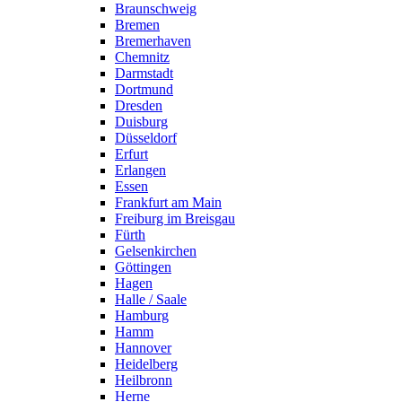
Braunschweig
Bremen
Bremerhaven
Chemnitz
Darmstadt
Dortmund
Dresden
Duisburg
Düsseldorf
Erfurt
Erlangen
Essen
Frankfurt am Main
Freiburg im Breisgau
Fürth
Gelsenkirchen
Göttingen
Hagen
Halle / Saale
Hamburg
Hamm
Hannover
Heidelberg
Heilbronn
Herne