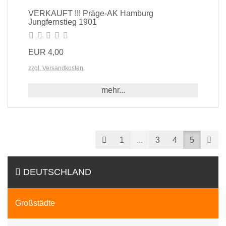
VERKAUFT !!! Präge-AK Hamburg
Jungfernstieg 1901
EUR 4,00
zzgl. Versandkosten
mehr...
Prev
Nex
1
...
3
4
5
DEUTSCHLAND
Großstädte