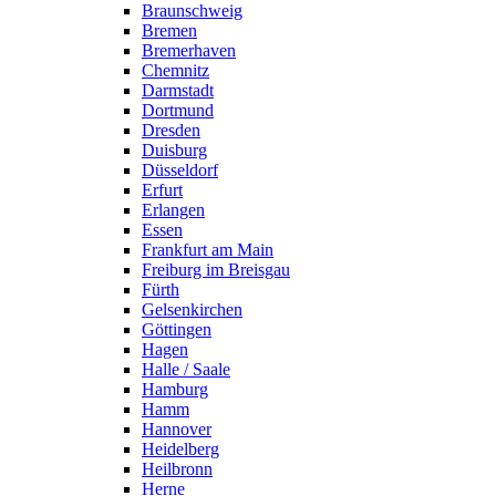
Braunschweig
Bremen
Bremerhaven
Chemnitz
Darmstadt
Dortmund
Dresden
Duisburg
Düsseldorf
Erfurt
Erlangen
Essen
Frankfurt am Main
Freiburg im Breisgau
Fürth
Gelsenkirchen
Göttingen
Hagen
Halle / Saale
Hamburg
Hamm
Hannover
Heidelberg
Heilbronn
Herne