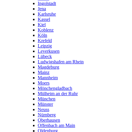
Ingolstadt
Jena
Karlsruhe
Kassel
Kiel
Koblenz
Köln
Krefeld
Leipzig
Leverkusen
Lübeck
Ludwigshafen am Rhein
Magdeburg
Mainz
Mannheim
Moers
Mönchengladbach
Mülheim an der Ruhr
München
Münster
Neuss
Nürnberg
Oberhausen
Offenbach am Main
Oldenburg