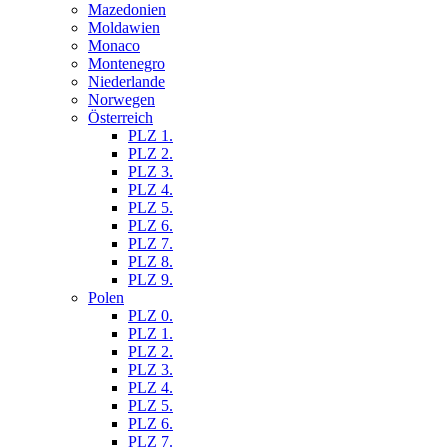
Mazedonien
Moldawien
Monaco
Montenegro
Niederlande
Norwegen
Österreich
PLZ 1.
PLZ 2.
PLZ 3.
PLZ 4.
PLZ 5.
PLZ 6.
PLZ 7.
PLZ 8.
PLZ 9.
Polen
PLZ 0.
PLZ 1.
PLZ 2.
PLZ 3.
PLZ 4.
PLZ 5.
PLZ 6.
PLZ 7.