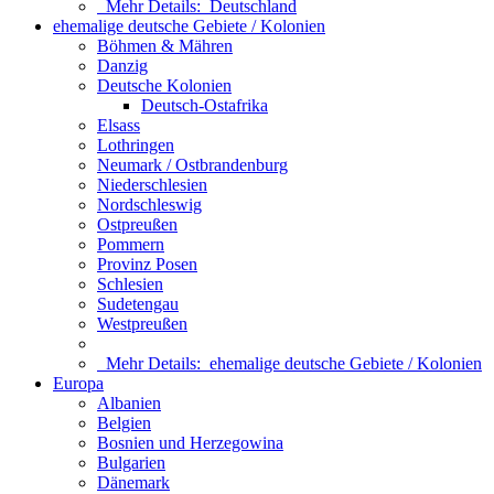
Mehr Details:
Deutschland
ehemalige deutsche Gebiete / Kolonien
Böhmen & Mähren
Danzig
Deutsche Kolonien
Deutsch-Ostafrika
Elsass
Lothringen
Neumark / Ostbrandenburg
Niederschlesien
Nordschleswig
Ostpreußen
Pommern
Provinz Posen
Schlesien
Sudetengau
Westpreußen
Mehr Details:
ehemalige deutsche Gebiete / Kolonien
Europa
Albanien
Belgien
Bosnien und Herzegowina
Bulgarien
Dänemark