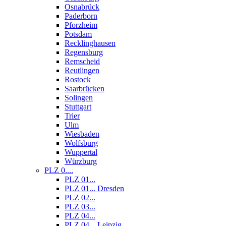
Osnabrück
Paderborn
Pforzheim
Potsdam
Recklinghausen
Regensburg
Remscheid
Reutlingen
Rostock
Saarbrücken
Solingen
Stuttgart
Trier
Ulm
Wiesbaden
Wolfsburg
Wuppertal
Würzburg
PLZ 0....
PLZ 01...
PLZ 01... Dresden
PLZ 02...
PLZ 03...
PLZ 04...
PLZ 04... Leipzig