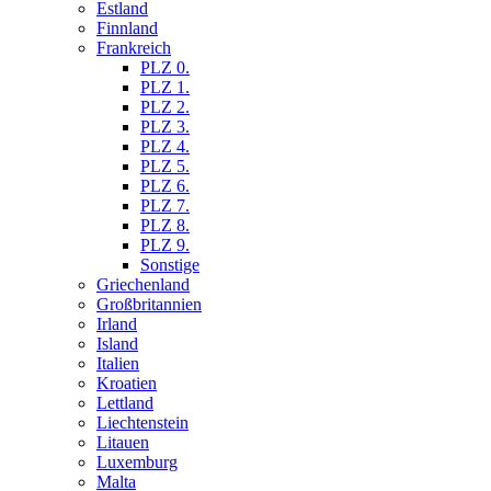
Estland
Finnland
Frankreich
PLZ 0.
PLZ 1.
PLZ 2.
PLZ 3.
PLZ 4.
PLZ 5.
PLZ 6.
PLZ 7.
PLZ 8.
PLZ 9.
Sonstige
Griechenland
Großbritannien
Irland
Island
Italien
Kroatien
Lettland
Liechtenstein
Litauen
Luxemburg
Malta