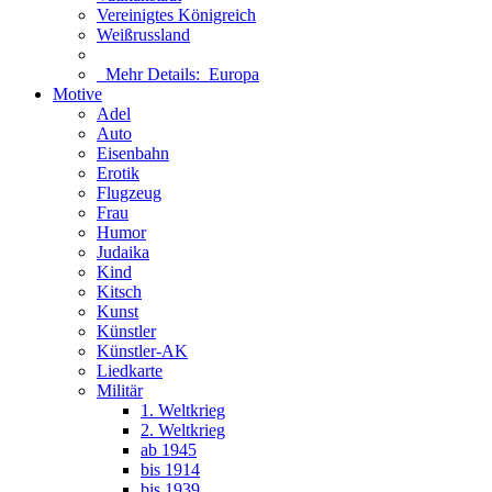
Vereinigtes Königreich
Weißrussland
Mehr Details:
Europa
Motive
Adel
Auto
Eisenbahn
Erotik
Flugzeug
Frau
Humor
Judaika
Kind
Kitsch
Kunst
Künstler
Künstler-AK
Liedkarte
Militär
1. Weltkrieg
2. Weltkrieg
ab 1945
bis 1914
bis 1939