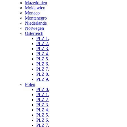
Mazedonien
Moldawien
Monaco
Montenegro
Niederlande
Norwegen
Österreich
PLZ 1.
PLZ 2.
PLZ 3.
PLZ 4.
PLZ 5.
PLZ 6.
PLZ 7.
PLZ 8.
PLZ 9.
Polen
PLZ 0.
PLZ 1.
PLZ 2.
PLZ 3.
PLZ 4.
PLZ 5.
PLZ 6.
PLZ 7.