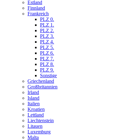
Estland
Finnland
Frankreich
PLZ 0.
PLZ 1.
PLZ 2.
PLZ 3.
PLZ 4.
PLZ 5.
PLZ 6.
PLZ 7.
PLZ 8.
PLZ 9.
Sonstige
Griechenland
Großbritannien
Irland
Island
Italien
Kroatien
Lettland
Liechtenstein
Litauen
Luxemburg
Malta