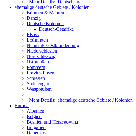
Mehr Details:
Deutschland
ehemalige deutsche Gebiete / Kolonien
Böhmen & Mähren
Danzig
Deutsche Kolonien
Deutsch-Ostafrika
Elsass
Lothringen
Neumark / Ostbrandenburg
Niederschlesien
Nordschleswig
Ostpreußen
Pommern
Provinz Posen
Schlesien
Sudetengau
Westpreußen
Mehr Details:
ehemalige deutsche Gebiete / Kolonien
Europa
Albanien
Belgien
Bosnien und Herzegowina
Bulgarien
Dänemark