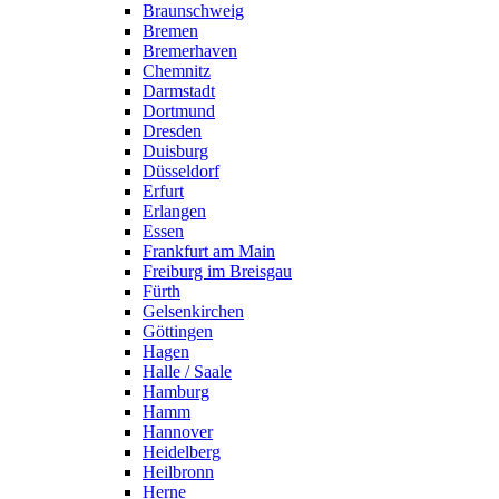
Braunschweig
Bremen
Bremerhaven
Chemnitz
Darmstadt
Dortmund
Dresden
Duisburg
Düsseldorf
Erfurt
Erlangen
Essen
Frankfurt am Main
Freiburg im Breisgau
Fürth
Gelsenkirchen
Göttingen
Hagen
Halle / Saale
Hamburg
Hamm
Hannover
Heidelberg
Heilbronn
Herne