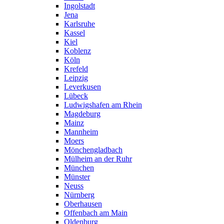
Ingolstadt
Jena
Karlsruhe
Kassel
Kiel
Koblenz
Köln
Krefeld
Leipzig
Leverkusen
Lübeck
Ludwigshafen am Rhein
Magdeburg
Mainz
Mannheim
Moers
Mönchengladbach
Mülheim an der Ruhr
München
Münster
Neuss
Nürnberg
Oberhausen
Offenbach am Main
Oldenburg