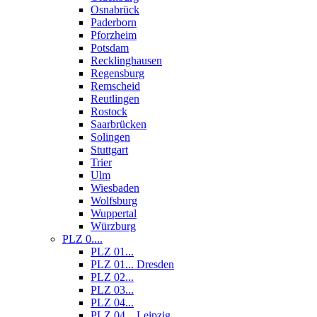
Osnabrück
Paderborn
Pforzheim
Potsdam
Recklinghausen
Regensburg
Remscheid
Reutlingen
Rostock
Saarbrücken
Solingen
Stuttgart
Trier
Ulm
Wiesbaden
Wolfsburg
Wuppertal
Würzburg
PLZ 0....
PLZ 01...
PLZ 01... Dresden
PLZ 02...
PLZ 03...
PLZ 04...
PLZ 04... Leipzig