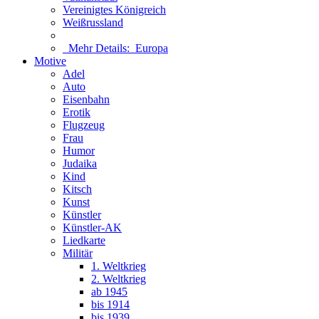
Vereinigtes Königreich
Weißrussland
Mehr Details:
Europa
Motive
Adel
Auto
Eisenbahn
Erotik
Flugzeug
Frau
Humor
Judaika
Kind
Kitsch
Kunst
Künstler
Künstler-AK
Liedkarte
Militär
1. Weltkrieg
2. Weltkrieg
ab 1945
bis 1914
bis 1939