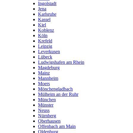
Ingolstadt
Jena
Karlsruhe
Kassel
Kiel
Koblenz
Köln
Krefeld
Leipzig
Leverkusen
Lübeck
Ludwigshafen am Rhein
Magdeburg
Mainz
Mannheim
Moers
Mönchengladbach
Mülheim an der Ruhr
München
Münster
Neuss
Nürnberg
Oberhausen
Offenbach am Main
Oldenburg