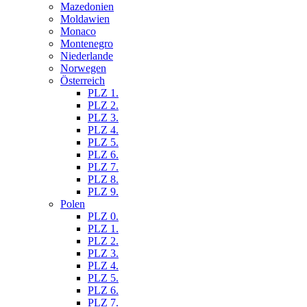
Mazedonien
Moldawien
Monaco
Montenegro
Niederlande
Norwegen
Österreich
PLZ 1.
PLZ 2.
PLZ 3.
PLZ 4.
PLZ 5.
PLZ 6.
PLZ 7.
PLZ 8.
PLZ 9.
Polen
PLZ 0.
PLZ 1.
PLZ 2.
PLZ 3.
PLZ 4.
PLZ 5.
PLZ 6.
PLZ 7.