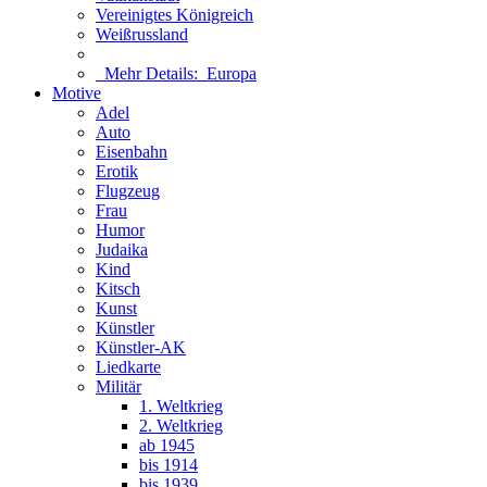
Vereinigtes Königreich
Weißrussland
Mehr Details:
Europa
Motive
Adel
Auto
Eisenbahn
Erotik
Flugzeug
Frau
Humor
Judaika
Kind
Kitsch
Kunst
Künstler
Künstler-AK
Liedkarte
Militär
1. Weltkrieg
2. Weltkrieg
ab 1945
bis 1914
bis 1939