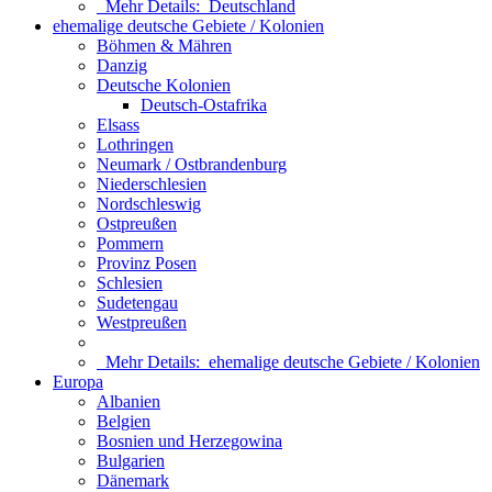
Mehr Details:
Deutschland
ehemalige deutsche Gebiete / Kolonien
Böhmen & Mähren
Danzig
Deutsche Kolonien
Deutsch-Ostafrika
Elsass
Lothringen
Neumark / Ostbrandenburg
Niederschlesien
Nordschleswig
Ostpreußen
Pommern
Provinz Posen
Schlesien
Sudetengau
Westpreußen
Mehr Details:
ehemalige deutsche Gebiete / Kolonien
Europa
Albanien
Belgien
Bosnien und Herzegowina
Bulgarien
Dänemark