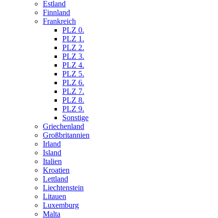
Estland
Finnland
Frankreich
PLZ 0.
PLZ 1.
PLZ 2.
PLZ 3.
PLZ 4.
PLZ 5.
PLZ 6.
PLZ 7.
PLZ 8.
PLZ 9.
Sonstige
Griechenland
Großbritannien
Irland
Island
Italien
Kroatien
Lettland
Liechtenstein
Litauen
Luxemburg
Malta