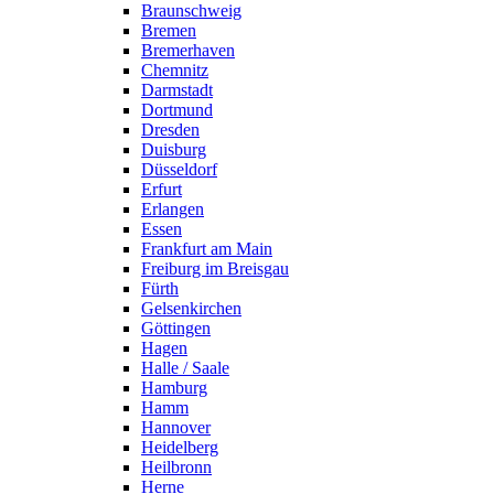
Braunschweig
Bremen
Bremerhaven
Chemnitz
Darmstadt
Dortmund
Dresden
Duisburg
Düsseldorf
Erfurt
Erlangen
Essen
Frankfurt am Main
Freiburg im Breisgau
Fürth
Gelsenkirchen
Göttingen
Hagen
Halle / Saale
Hamburg
Hamm
Hannover
Heidelberg
Heilbronn
Herne