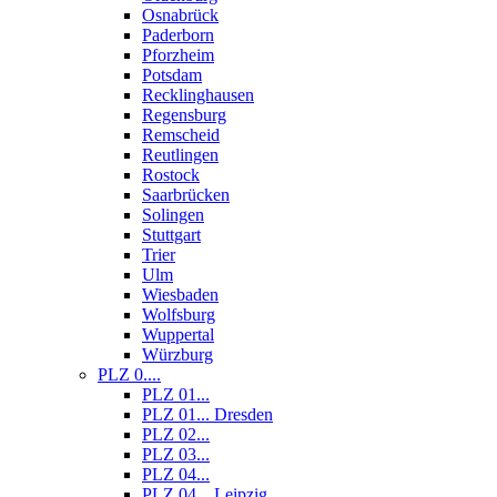
Osnabrück
Paderborn
Pforzheim
Potsdam
Recklinghausen
Regensburg
Remscheid
Reutlingen
Rostock
Saarbrücken
Solingen
Stuttgart
Trier
Ulm
Wiesbaden
Wolfsburg
Wuppertal
Würzburg
PLZ 0....
PLZ 01...
PLZ 01... Dresden
PLZ 02...
PLZ 03...
PLZ 04...
PLZ 04... Leipzig