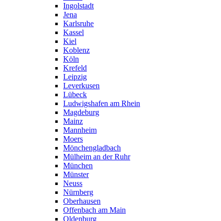
Ingolstadt
Jena
Karlsruhe
Kassel
Kiel
Koblenz
Köln
Krefeld
Leipzig
Leverkusen
Lübeck
Ludwigshafen am Rhein
Magdeburg
Mainz
Mannheim
Moers
Mönchengladbach
Mülheim an der Ruhr
München
Münster
Neuss
Nürnberg
Oberhausen
Offenbach am Main
Oldenburg