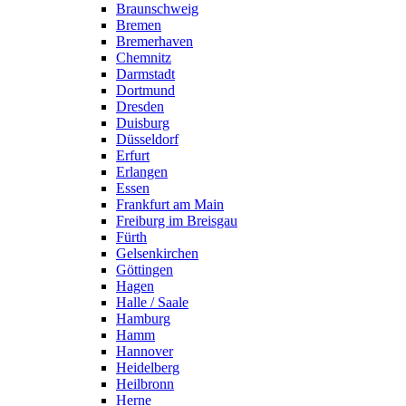
Braunschweig
Bremen
Bremerhaven
Chemnitz
Darmstadt
Dortmund
Dresden
Duisburg
Düsseldorf
Erfurt
Erlangen
Essen
Frankfurt am Main
Freiburg im Breisgau
Fürth
Gelsenkirchen
Göttingen
Hagen
Halle / Saale
Hamburg
Hamm
Hannover
Heidelberg
Heilbronn
Herne