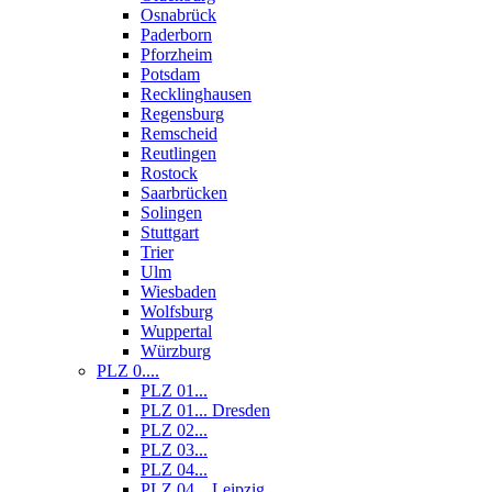
Osnabrück
Paderborn
Pforzheim
Potsdam
Recklinghausen
Regensburg
Remscheid
Reutlingen
Rostock
Saarbrücken
Solingen
Stuttgart
Trier
Ulm
Wiesbaden
Wolfsburg
Wuppertal
Würzburg
PLZ 0....
PLZ 01...
PLZ 01... Dresden
PLZ 02...
PLZ 03...
PLZ 04...
PLZ 04... Leipzig