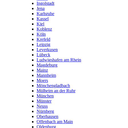
Ingolstadt
Jena
Karlsruhe
Kassel
Kiel
Koblenz
Köln
Krefeld
Leipzig
Leverkusen
Lübeck
Ludwigshafen am Rhein
Magdeburg
Mainz
Mannheim
Moers
Mönchengladbach
Mülheim an der Ruhr
München
Münster
Neuss
Nürnberg
Oberhausen
Offenbach am Main
Oldenburg