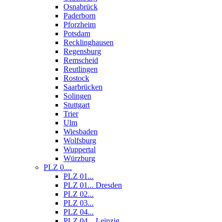
Osnabrück
Paderborn
Pforzheim
Potsdam
Recklinghausen
Regensburg
Remscheid
Reutlingen
Rostock
Saarbrücken
Solingen
Stuttgart
Trier
Ulm
Wiesbaden
Wolfsburg
Wuppertal
Würzburg
PLZ 0....
PLZ 01...
PLZ 01... Dresden
PLZ 02...
PLZ 03...
PLZ 04...
PLZ 04... Leipzig