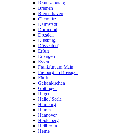
Braunschweig
Bremen
Bremerhaven
Chemnitz
Darmstadt
Dortmund
Dresden
Duisburg
Düsseldorf
Erfurt
Erlangen
Essen
Frankfurt am Main
Freiburg im Breisgau
Fürth
Gelsenkirchen
Göttingen
Hagen
Halle / Saale
Hamburg
Hamm
Hannover
Heidelberg
Heilbronn
Herne