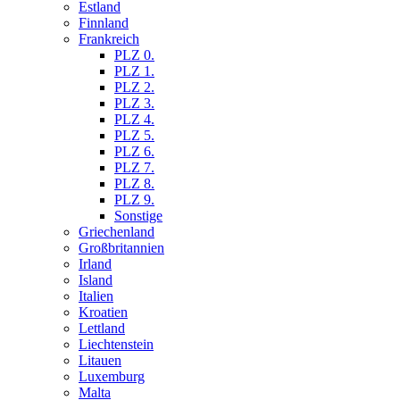
Estland
Finnland
Frankreich
PLZ 0.
PLZ 1.
PLZ 2.
PLZ 3.
PLZ 4.
PLZ 5.
PLZ 6.
PLZ 7.
PLZ 8.
PLZ 9.
Sonstige
Griechenland
Großbritannien
Irland
Island
Italien
Kroatien
Lettland
Liechtenstein
Litauen
Luxemburg
Malta