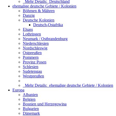
Mehr Details:
Deutschland
ehemalige deutsche Gebiete / Kolonien
Böhmen & Mähren
Danzig
Deutsche Kolonien
Deutsch-Ostafrika
Elsass
Lothringen
Neumark / Ostbrandenburg
Niederschlesien
Nordschleswig
Ostpreußen
Pommern
Provinz Posen
Schlesien
Sudetengau
Westpreußen
Mehr Details:
ehemalige deutsche Gebiete / Kolonien
Europa
Albanien
Belgien
Bosnien und Herzegowina
Bulgarien
Dänemark