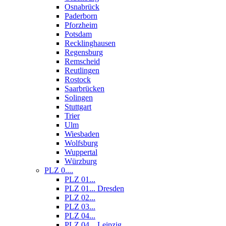
Osnabrück
Paderborn
Pforzheim
Potsdam
Recklinghausen
Regensburg
Remscheid
Reutlingen
Rostock
Saarbrücken
Solingen
Stuttgart
Trier
Ulm
Wiesbaden
Wolfsburg
Wuppertal
Würzburg
PLZ 0....
PLZ 01...
PLZ 01... Dresden
PLZ 02...
PLZ 03...
PLZ 04...
PLZ 04... Leipzig