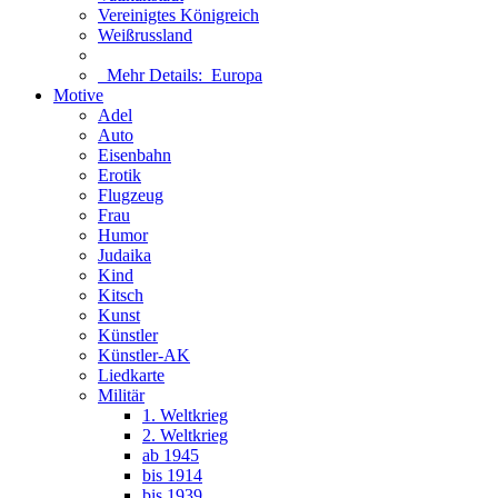
Vereinigtes Königreich
Weißrussland
Mehr Details:
Europa
Motive
Adel
Auto
Eisenbahn
Erotik
Flugzeug
Frau
Humor
Judaika
Kind
Kitsch
Kunst
Künstler
Künstler-AK
Liedkarte
Militär
1. Weltkrieg
2. Weltkrieg
ab 1945
bis 1914
bis 1939