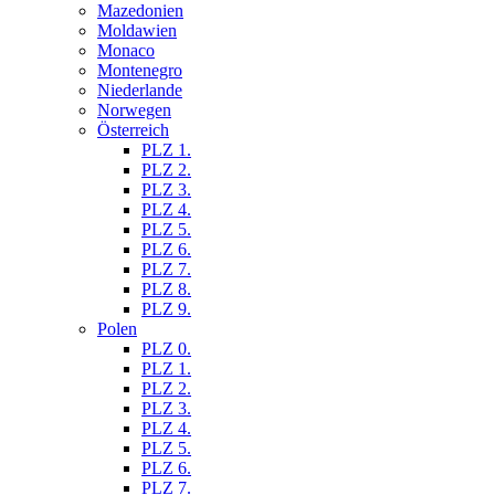
Mazedonien
Moldawien
Monaco
Montenegro
Niederlande
Norwegen
Österreich
PLZ 1.
PLZ 2.
PLZ 3.
PLZ 4.
PLZ 5.
PLZ 6.
PLZ 7.
PLZ 8.
PLZ 9.
Polen
PLZ 0.
PLZ 1.
PLZ 2.
PLZ 3.
PLZ 4.
PLZ 5.
PLZ 6.
PLZ 7.