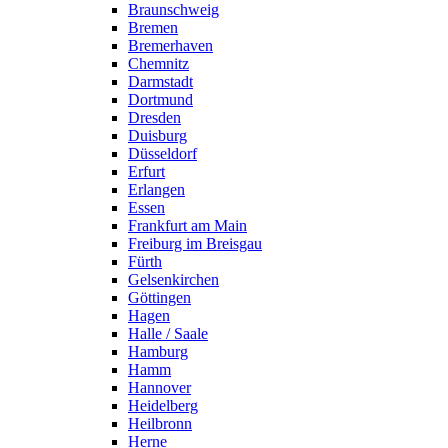
Braunschweig
Bremen
Bremerhaven
Chemnitz
Darmstadt
Dortmund
Dresden
Duisburg
Düsseldorf
Erfurt
Erlangen
Essen
Frankfurt am Main
Freiburg im Breisgau
Fürth
Gelsenkirchen
Göttingen
Hagen
Halle / Saale
Hamburg
Hamm
Hannover
Heidelberg
Heilbronn
Herne