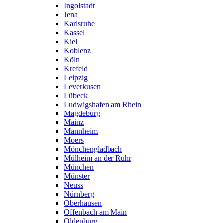
Ingolstadt
Jena
Karlsruhe
Kassel
Kiel
Koblenz
Köln
Krefeld
Leipzig
Leverkusen
Lübeck
Ludwigshafen am Rhein
Magdeburg
Mainz
Mannheim
Moers
Mönchengladbach
Mülheim an der Ruhr
München
Münster
Neuss
Nürnberg
Oberhausen
Offenbach am Main
Oldenburg