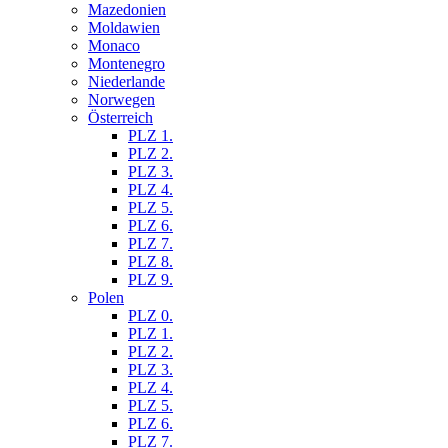
Mazedonien
Moldawien
Monaco
Montenegro
Niederlande
Norwegen
Österreich
PLZ 1.
PLZ 2.
PLZ 3.
PLZ 4.
PLZ 5.
PLZ 6.
PLZ 7.
PLZ 8.
PLZ 9.
Polen
PLZ 0.
PLZ 1.
PLZ 2.
PLZ 3.
PLZ 4.
PLZ 5.
PLZ 6.
PLZ 7.