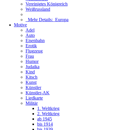
Vereinigtes Königreich
Weißrussland
Mehr Details:
Europa
Motive
Adel
Auto
Eisenbahn
Erotik
Flugzeug
Frau
Humor
Judaika
Kind
Kitsch
Kunst
Künstler
Künstler-AK
Liedkarte
Militär
1. Weltkrieg
2. Weltkrieg
ab 1945
bis 1914
bis 1939