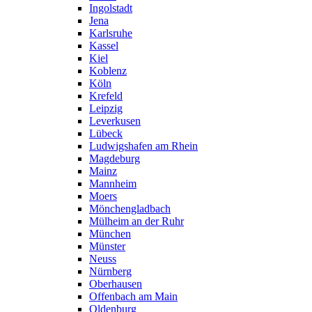
Ingolstadt
Jena
Karlsruhe
Kassel
Kiel
Koblenz
Köln
Krefeld
Leipzig
Leverkusen
Lübeck
Ludwigshafen am Rhein
Magdeburg
Mainz
Mannheim
Moers
Mönchengladbach
Mülheim an der Ruhr
München
Münster
Neuss
Nürnberg
Oberhausen
Offenbach am Main
Oldenburg