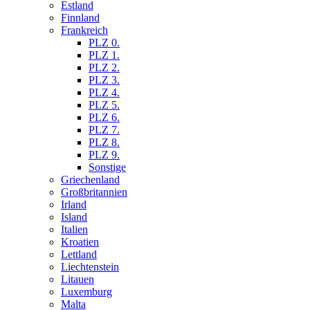
Estland
Finnland
Frankreich
PLZ 0.
PLZ 1.
PLZ 2.
PLZ 3.
PLZ 4.
PLZ 5.
PLZ 6.
PLZ 7.
PLZ 8.
PLZ 9.
Sonstige
Griechenland
Großbritannien
Irland
Island
Italien
Kroatien
Lettland
Liechtenstein
Litauen
Luxemburg
Malta