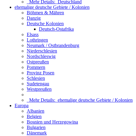
Mehr Details:
Deutschland
ehemalige deutsche Gebiete / Kolonien
Böhmen & Mähren
Danzig
Deutsche Kolonien
Deutsch-Ostafrika
Elsass
Lothringen
Neumark / Ostbrandenburg
Niederschlesien
Nordschleswig
Ostpreußen
Pommern
Provinz Posen
Schlesien
Sudetengau
Westpreußen
Mehr Details:
ehemalige deutsche Gebiete / Kolonien
Europa
Albanien
Belgien
Bosnien und Herzegowina
Bulgarien
Dänemark