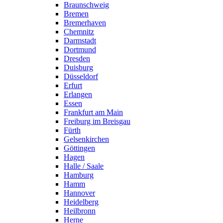
Braunschweig
Bremen
Bremerhaven
Chemnitz
Darmstadt
Dortmund
Dresden
Duisburg
Düsseldorf
Erfurt
Erlangen
Essen
Frankfurt am Main
Freiburg im Breisgau
Fürth
Gelsenkirchen
Göttingen
Hagen
Halle / Saale
Hamburg
Hamm
Hannover
Heidelberg
Heilbronn
Herne