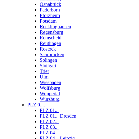
Osnabrück
Paderborn
Pforzheim
Potsdam
Recklinghausen
Regensburg
Remscheid
Reutlingen
Rostock
Saarbrücken
Solingen
Stuttgart
Trier
Ulm
Wiesbaden
Wolfsburg
Wuppertal
Würzburg
PLZ 0....
PLZ 01...
PLZ 01... Dresden
PLZ 02...
PLZ 03...
PLZ 04...
PLZ 04... Leipzig