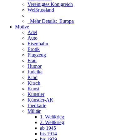
Vereinigtes Königreich
Weißrussland
Mehr Details:
Europa
Motive
Adel
Auto
Eisenbahn
Erotik
Flugzeug
Frau
Humor
Judaika
Kind
Kitsch
Kunst
Künstler
Künstler-AK
Liedkarte
Militär
1. Weltkrieg
2. Weltkrieg
ab 1945
bis 1914
bis 1939