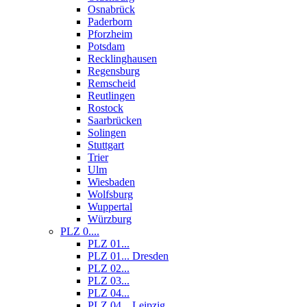
Osnabrück
Paderborn
Pforzheim
Potsdam
Recklinghausen
Regensburg
Remscheid
Reutlingen
Rostock
Saarbrücken
Solingen
Stuttgart
Trier
Ulm
Wiesbaden
Wolfsburg
Wuppertal
Würzburg
PLZ 0....
PLZ 01...
PLZ 01... Dresden
PLZ 02...
PLZ 03...
PLZ 04...
PLZ 04... Leipzig