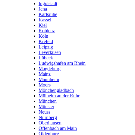
Ingolstadt
Jena
Karlsruhe
Kassel
Kiel
Koblenz
Köln
Krefeld
Leipzig
Leverkusen
Lübeck
Ludwigshafen am Rhein
Magdeburg
Mainz
Mannheim
Moers
Mönchengladbach
Mülheim an der Ruhr
München
Münster
Neuss
Nürnberg
Oberhausen
Offenbach am Main
Oldenburg