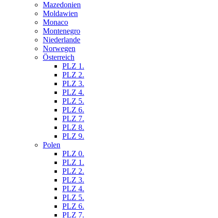
Mazedonien
Moldawien
Monaco
Montenegro
Niederlande
Norwegen
Österreich
PLZ 1.
PLZ 2.
PLZ 3.
PLZ 4.
PLZ 5.
PLZ 6.
PLZ 7.
PLZ 8.
PLZ 9.
Polen
PLZ 0.
PLZ 1.
PLZ 2.
PLZ 3.
PLZ 4.
PLZ 5.
PLZ 6.
PLZ 7.