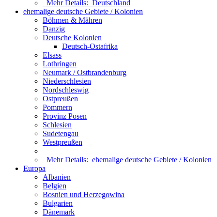
Mehr Details:
Deutschland
ehemalige deutsche Gebiete / Kolonien
Böhmen & Mähren
Danzig
Deutsche Kolonien
Deutsch-Ostafrika
Elsass
Lothringen
Neumark / Ostbrandenburg
Niederschlesien
Nordschleswig
Ostpreußen
Pommern
Provinz Posen
Schlesien
Sudetengau
Westpreußen
Mehr Details:
ehemalige deutsche Gebiete / Kolonien
Europa
Albanien
Belgien
Bosnien und Herzegowina
Bulgarien
Dänemark