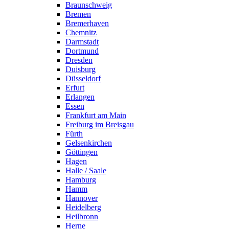
Braunschweig
Bremen
Bremerhaven
Chemnitz
Darmstadt
Dortmund
Dresden
Duisburg
Düsseldorf
Erfurt
Erlangen
Essen
Frankfurt am Main
Freiburg im Breisgau
Fürth
Gelsenkirchen
Göttingen
Hagen
Halle / Saale
Hamburg
Hamm
Hannover
Heidelberg
Heilbronn
Herne