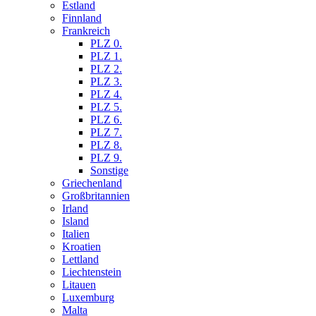
Estland
Finnland
Frankreich
PLZ 0.
PLZ 1.
PLZ 2.
PLZ 3.
PLZ 4.
PLZ 5.
PLZ 6.
PLZ 7.
PLZ 8.
PLZ 9.
Sonstige
Griechenland
Großbritannien
Irland
Island
Italien
Kroatien
Lettland
Liechtenstein
Litauen
Luxemburg
Malta