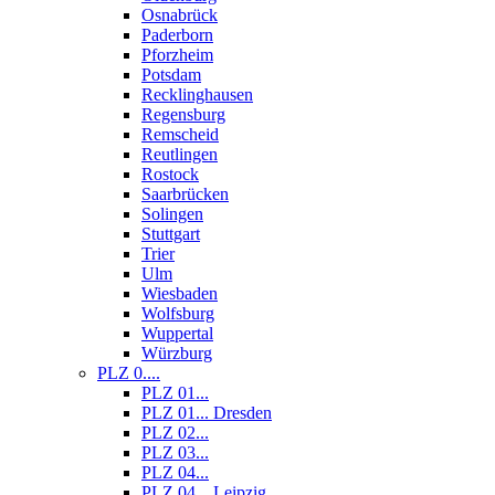
Osnabrück
Paderborn
Pforzheim
Potsdam
Recklinghausen
Regensburg
Remscheid
Reutlingen
Rostock
Saarbrücken
Solingen
Stuttgart
Trier
Ulm
Wiesbaden
Wolfsburg
Wuppertal
Würzburg
PLZ 0....
PLZ 01...
PLZ 01... Dresden
PLZ 02...
PLZ 03...
PLZ 04...
PLZ 04... Leipzig