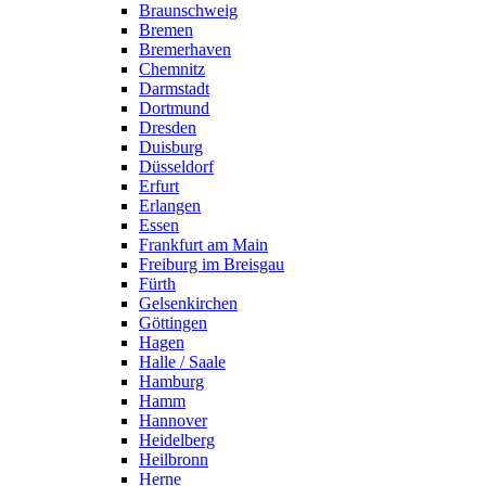
Braunschweig
Bremen
Bremerhaven
Chemnitz
Darmstadt
Dortmund
Dresden
Duisburg
Düsseldorf
Erfurt
Erlangen
Essen
Frankfurt am Main
Freiburg im Breisgau
Fürth
Gelsenkirchen
Göttingen
Hagen
Halle / Saale
Hamburg
Hamm
Hannover
Heidelberg
Heilbronn
Herne