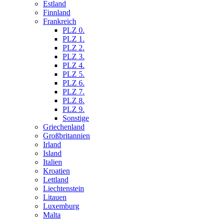
Estland
Finnland
Frankreich
PLZ 0.
PLZ 1.
PLZ 2.
PLZ 3.
PLZ 4.
PLZ 5.
PLZ 6.
PLZ 7.
PLZ 8.
PLZ 9.
Sonstige
Griechenland
Großbritannien
Irland
Island
Italien
Kroatien
Lettland
Liechtenstein
Litauen
Luxemburg
Malta