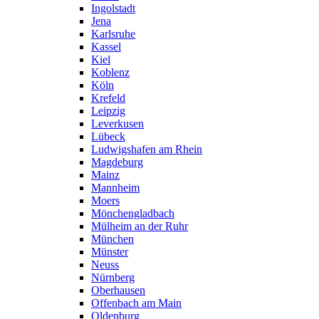
Ingolstadt
Jena
Karlsruhe
Kassel
Kiel
Koblenz
Köln
Krefeld
Leipzig
Leverkusen
Lübeck
Ludwigshafen am Rhein
Magdeburg
Mainz
Mannheim
Moers
Mönchengladbach
Mülheim an der Ruhr
München
Münster
Neuss
Nürnberg
Oberhausen
Offenbach am Main
Oldenburg