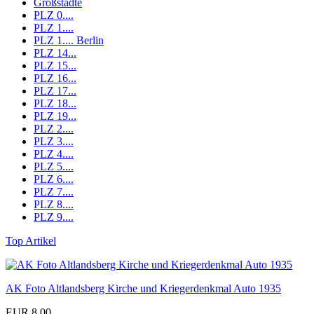
Großstädte
PLZ 0....
PLZ 1....
PLZ 1.... Berlin
PLZ 14...
PLZ 15...
PLZ 16...
PLZ 17...
PLZ 18...
PLZ 19...
PLZ 2....
PLZ 3....
PLZ 4....
PLZ 5....
PLZ 6....
PLZ 7....
PLZ 8....
PLZ 9....
Top Artikel
AK Foto Altlandsberg Kirche und Kriegerdenkmal Auto 1935
EUR 8,00