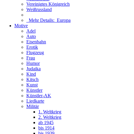
Vereinigtes Königreich
Weißrussland
Mehr Details:
Europa
Motive
Adel
Auto
Eisenbahn
Erotik
Flugzeug
Frau
Humor
Judaika
Kind
Kitsch
Kunst
Künstler
Künstler-AK
Liedkarte
Militär
1. Weltkrieg
2. Weltkrieg
ab 1945
bis 1914
bis 1939