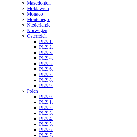
Mazedonien
Moldawien
Monaco
Montenegro
Niederlande
Norwegen
Österreich
PLZ 1.
PLZ 2.
PLZ 3.
PLZ 4.
PLZ 5.
PLZ 6.
PLZ 7.
PLZ 8.
PLZ 9.
Polen
PLZ 0.
PLZ 1.
PLZ 2.
PLZ 3.
PLZ 4.
PLZ 5.
PLZ 6.
PLZ 7.