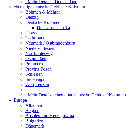
Mehr Details:
Deutschland
ehemalige deutsche Gebiete / Kolonien
Böhmen & Mähren
Danzig
Deutsche Kolonien
Deutsch-Ostafrika
Elsass
Lothringen
Neumark / Ostbrandenburg
Niederschlesien
Nordschleswig
Ostpreußen
Pommern
Provinz Posen
Schlesien
Sudetengau
Westpreußen
Mehr Details:
ehemalige deutsche Gebiete / Kolonien
Europa
Albanien
Belgien
Bosnien und Herzegowina
Bulgarien
Dänemark