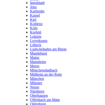
Ingolstadt
Jena
Karlsruhe
Kassel
Kiel
Koblenz
Köln
Krefeld
Leipzig
Leverkusen
Lübeck
Ludwigshafen am Rhein
Magdeburg
Mainz
Mannheim
Moers
Mönchengladbach
Mülheim an der Ruhr
München
Münster
Neuss
Nürnberg
Oberhausen
Offenbach am Main
Oldenburg