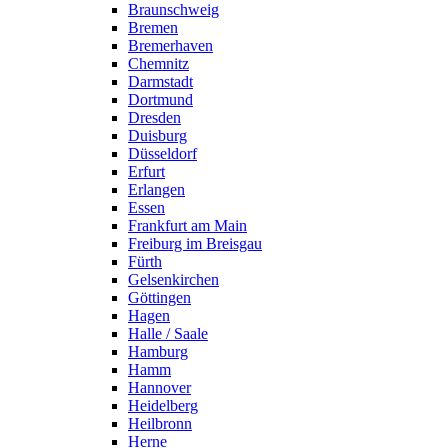
Braunschweig
Bremen
Bremerhaven
Chemnitz
Darmstadt
Dortmund
Dresden
Duisburg
Düsseldorf
Erfurt
Erlangen
Essen
Frankfurt am Main
Freiburg im Breisgau
Fürth
Gelsenkirchen
Göttingen
Hagen
Halle / Saale
Hamburg
Hamm
Hannover
Heidelberg
Heilbronn
Herne