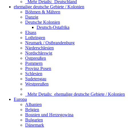
Mehr Details:
Deutschland
ehemalige deutsche Gebiete / Kolonien
Böhmen & Mähren
Danzig
Deutsche Kolonien
Deutsch-Ostafrika
Elsass
Lothringen
Neumark / Ostbrandenburg
Niederschlesien
Nordschleswig
Ostpreußen
Pommern
Provinz Posen
Schlesien
Sudetengau
Westpreußen
Mehr Details:
ehemalige deutsche Gebiete / Kolonien
Europa
Albanien
Belgien
Bosnien und Herzegowina
Bulgarien
Dänemark