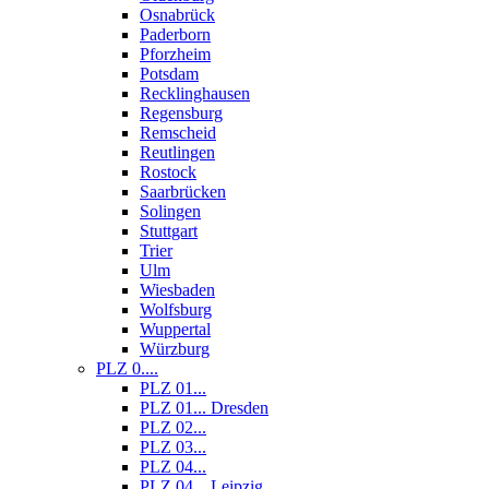
Osnabrück
Paderborn
Pforzheim
Potsdam
Recklinghausen
Regensburg
Remscheid
Reutlingen
Rostock
Saarbrücken
Solingen
Stuttgart
Trier
Ulm
Wiesbaden
Wolfsburg
Wuppertal
Würzburg
PLZ 0....
PLZ 01...
PLZ 01... Dresden
PLZ 02...
PLZ 03...
PLZ 04...
PLZ 04... Leipzig