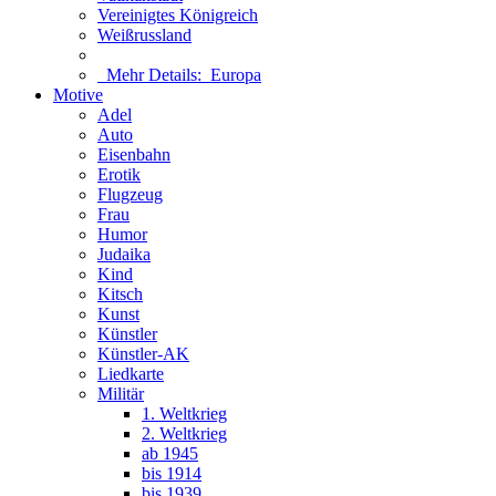
Vereinigtes Königreich
Weißrussland
Mehr Details:
Europa
Motive
Adel
Auto
Eisenbahn
Erotik
Flugzeug
Frau
Humor
Judaika
Kind
Kitsch
Kunst
Künstler
Künstler-AK
Liedkarte
Militär
1. Weltkrieg
2. Weltkrieg
ab 1945
bis 1914
bis 1939