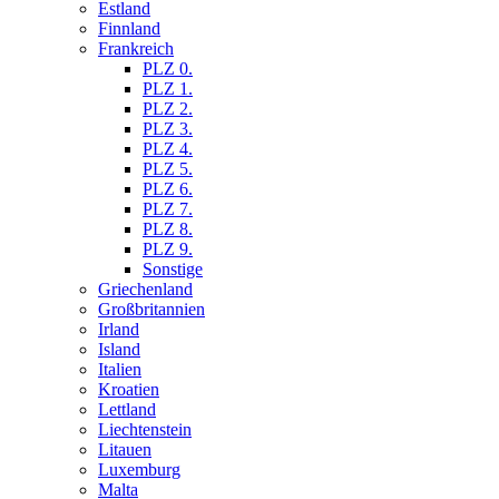
Estland
Finnland
Frankreich
PLZ 0.
PLZ 1.
PLZ 2.
PLZ 3.
PLZ 4.
PLZ 5.
PLZ 6.
PLZ 7.
PLZ 8.
PLZ 9.
Sonstige
Griechenland
Großbritannien
Irland
Island
Italien
Kroatien
Lettland
Liechtenstein
Litauen
Luxemburg
Malta