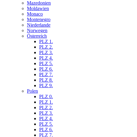
Mazedonien
Moldawien
Monaco
Montenegro
Niederlande
Norwegen
Österreich
PLZ 1.
PLZ 2.
PLZ 3.
PLZ 4.
PLZ 5.
PLZ 6.
PLZ 7.
PLZ 8.
PLZ 9.
Polen
PLZ 0.
PLZ 1.
PLZ 2.
PLZ 3.
PLZ 4.
PLZ 5.
PLZ 6.
PLZ 7.