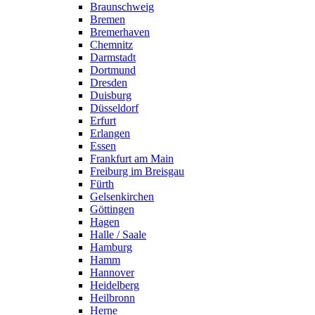
Braunschweig
Bremen
Bremerhaven
Chemnitz
Darmstadt
Dortmund
Dresden
Duisburg
Düsseldorf
Erfurt
Erlangen
Essen
Frankfurt am Main
Freiburg im Breisgau
Fürth
Gelsenkirchen
Göttingen
Hagen
Halle / Saale
Hamburg
Hamm
Hannover
Heidelberg
Heilbronn
Herne