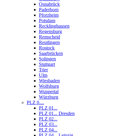
Osnabrück
Paderborn
Pforzheim
Potsdam
Recklinghausen
Regensburg
Remscheid
Reutlingen
Rostock
Saarbrücken
Solingen
Stuttgart
Trier
Ulm
Wiesbaden
Wolfsburg
Wuppertal
Würzburg
PLZ 0....
PLZ 01...
PLZ 01... Dresden
PLZ 02...
PLZ 03...
PLZ 04...
PLZ 04... Leipzig