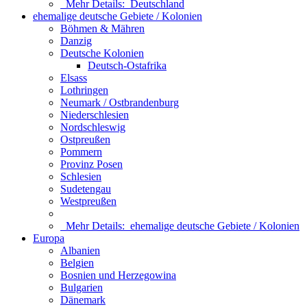
Mehr Details:
Deutschland
ehemalige deutsche Gebiete / Kolonien
Böhmen & Mähren
Danzig
Deutsche Kolonien
Deutsch-Ostafrika
Elsass
Lothringen
Neumark / Ostbrandenburg
Niederschlesien
Nordschleswig
Ostpreußen
Pommern
Provinz Posen
Schlesien
Sudetengau
Westpreußen
Mehr Details:
ehemalige deutsche Gebiete / Kolonien
Europa
Albanien
Belgien
Bosnien und Herzegowina
Bulgarien
Dänemark