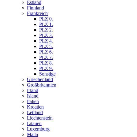
Estland
Finnland
Frankreich
PLZ 0.
PLZ 1.
PLZ 2.
PLZ 3.
PLZ 4.
PLZ 5.
PLZ 6.
PLZ 7.
PLZ 8.
PLZ 9.
Sonstige
Griechenland
Großbritannien
Irland
Island
Italien
Kroatien
Lettland
Liechtenstein
Litauen
Luxemburg
Malta