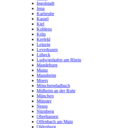
Ingolstadt
Jena
Karlsruhe
Kassel
Kiel
Koblenz
Köln
Krefeld
Leipzig
Leverkusen
Lübeck
Ludwigshafen am Rhein
Magdeburg
Mainz
Mannheim
Moers
Mönchengladbach
Mülheim an der Ruhr
München
Münster
Neuss
Nürnberg
Oberhausen
Offenbach am Main
Oldenburg