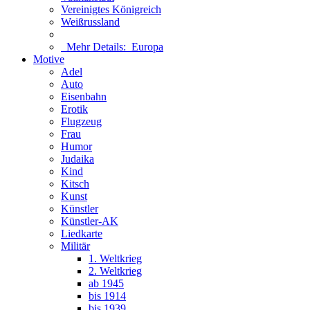
Vereinigtes Königreich
Weißrussland
Mehr Details:
Europa
Motive
Adel
Auto
Eisenbahn
Erotik
Flugzeug
Frau
Humor
Judaika
Kind
Kitsch
Kunst
Künstler
Künstler-AK
Liedkarte
Militär
1. Weltkrieg
2. Weltkrieg
ab 1945
bis 1914
bis 1939