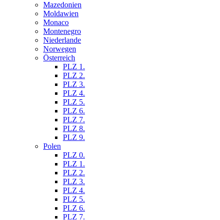
Mazedonien
Moldawien
Monaco
Montenegro
Niederlande
Norwegen
Österreich
PLZ 1.
PLZ 2.
PLZ 3.
PLZ 4.
PLZ 5.
PLZ 6.
PLZ 7.
PLZ 8.
PLZ 9.
Polen
PLZ 0.
PLZ 1.
PLZ 2.
PLZ 3.
PLZ 4.
PLZ 5.
PLZ 6.
PLZ 7.